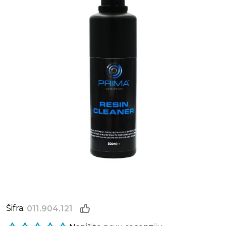
Šifra:
011.904.121