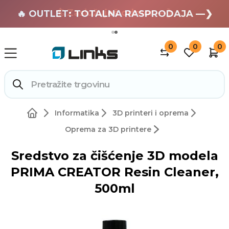
🏄 Zaslužuješ odmor —❯
🔥 OUTLET: TOTALNA RASPRODAJA —❯
0
0
0
Informatika
3D printeri i oprema
Oprema za 3D printere
Sredstvo za čišćenje 3D modela
PRIMA CREATOR Resin Cleaner,
500ml