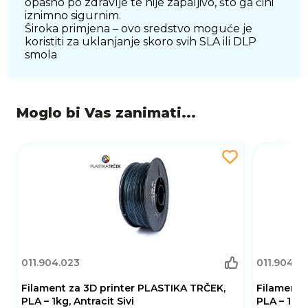
opasno po zdravlje te nije zapaljivo, što ga čini
iznimno sigurnim.
Široka primjena – ovo sredstvo moguće je
koristiti za uklanjanje skoro svih SLA ili DLP
smola
Moglo bi Vas zanimati...
011.904.023
011.904.0
Filament za 3D printer PLASTIKA TRČEK,
Filament 
PLA – 1kg, Antracit Sivi
PLA – 1kg,