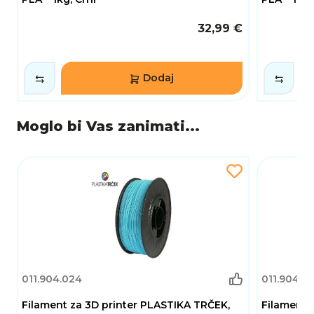
32,99 €
Dodaj
Moglo bi Vas zanimati...
011.904.024
011.904.0
Filament za 3D printer PLASTIKA TRČEK,
Filament 