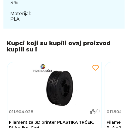
3 %
Materijal:
PLA
Kupci koji su kupili ovaj proizvod
kupili su i
(1)
011.904.028
011.904.0
Filament za 3D printer PLASTIKA TRČEK,
Filament 
PLA – 1kg, Crni
PLA – 1kg, 