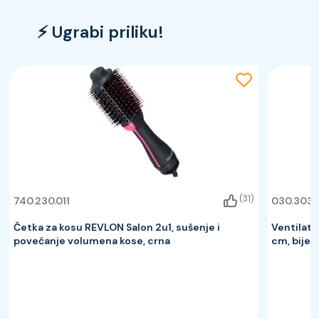
⚡ Ugrabi priliku!
(31)
740.230.011
030.303.
Četka za kosu REVLON Salon 2u1, sušenje i
Ventilato
povećanje volumena kose, crna
cm, bijeli