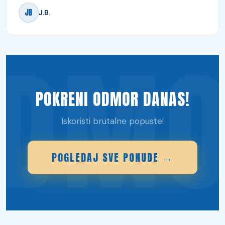
JB
J.B.
POKRENI ODMOR DANAS!
Iskoristi brutalne popuste!
POGLEDAJ SVE PONUDE →