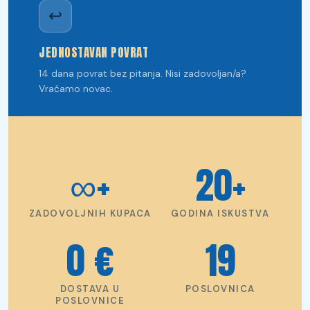
↩️
JEDNOSTAVAN POVRAT
14 dana povrat bez pitanja. Nisi zadovoljan/a?
Vraćamo novac.
∞+
20+
ZADOVOLJNIH KUPACA
GODINA ISKUSTVA
0 €
19
DOSTAVA U
POSLOVNICA
POSLOVNICE