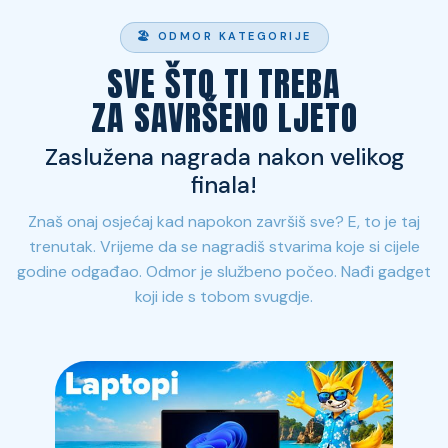
🏖 ODMOR KATEGORIJE
SVE ŠTO TI TREBA
ZA SAVRŠENO LJETO
Zaslužena nagrada nakon velikog
finala!
Znaš onaj osjećaj kad napokon završiš sve? E, to je taj
trenutak. Vrijeme da se nagradiš stvarima koje si cijele
godine odgađao. Odmor je službeno počeo. Nađi gadget
koji ide s tobom svugdje.