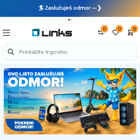
🏄 Zaslužuješ odmor —❯
🔥 OUTLET: TOTALNA RASPRODAJA —❯
0
0
0