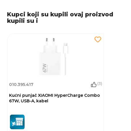
napredni softver u jedan cjelovit flagship
doživljaj.
Kupci koji su kupili ovaj proizvod
kupili su i
(3)
010.395.417
Kućni punjač XIAOMI HyperCharge Combo
67W, USB-A, kabel