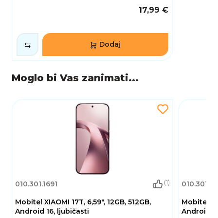
17,99 €
Dodaj
Moglo bi Vas zanimati...
(1)
010.301.1691
010.301.16
Mobitel XIAOMI 17T, 6,59", 12GB, 512GB,
Mobitel XI
Android 16, ljubičasti
Android 16