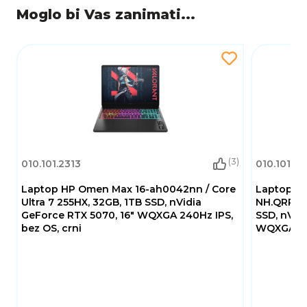
Moglo bi Vas zanimati...
(3)
010.101.2313
010.101.16
Laptop HP Omen Max 16-ah0042nn / Core
Laptop AC
Ultra 7 255HX, 32GB, 1TB SSD, nVidia
NH.QRPEX.0
GeForce RTX 5070, 16" WQXGA 240Hz IPS,
SSD, nVid
bez OS, crni
WQXGA+ 16