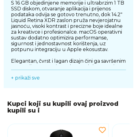
S 16 GB objedinjene memorije i ultrabrzim 1 TB
SSD diskom, otvaranje aplikacija i prijenos
podataka odvija se gotovo trenutno, dok 14.2"
Liquid Retina XDR zaslon pruža nevjerojatnu
jasnoću, visoki kontrast i precizne boje idealne
za kreativce i profesionalce. macOS operativni
sustav dodatno optimizira performanse,
sigurnost i jednostavnost korištenja, uz
potpunu integraciju u Apple ekosustav.
Elegantan, čvrst i lagan dizajn čini ga savršenim
suputnikom za rad u pokretu, dok napredna
energetska učinkovitost osigurava dugotrajnu
+ prikaži sve
bateriju. Ovaj MacBook Pro je idealan izbor za
sve koji žele spoj snage, mobilnosti i premium
kvalitete u jednom uređaju.
Kupci koji su kupili ovaj proizvod
kupili su i