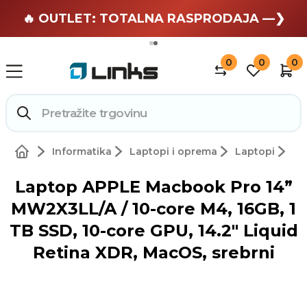
🏄 Zaslužuješ odmor —❯
🔥 OUTLET: TOTALNA RASPRODAJA —❯
0
0
0
Informatika
Laptopi i oprema
Laptopi
Laptop APPLE Macbook Pro 14”
MW2X3LL/A / 10-core M4, 16GB, 1
TB SSD, 10-core GPU, 14.2" Liquid
Retina XDR, MacOS, srebrni