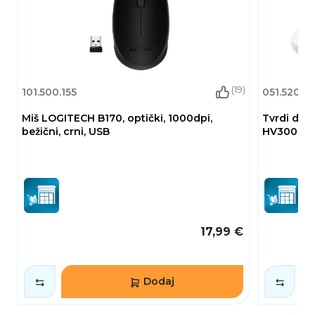
(19)
101.500.155
051.520.5
Miš LOGITECH B170, optički, 1000dpi,
Tvrdi disk
bežični, crni, USB
HV300, 2.5"
17,99 €
Dodaj