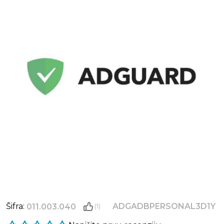
Šifra:
ADGADBPERSONAL3D1Y
011.003.040
(1)