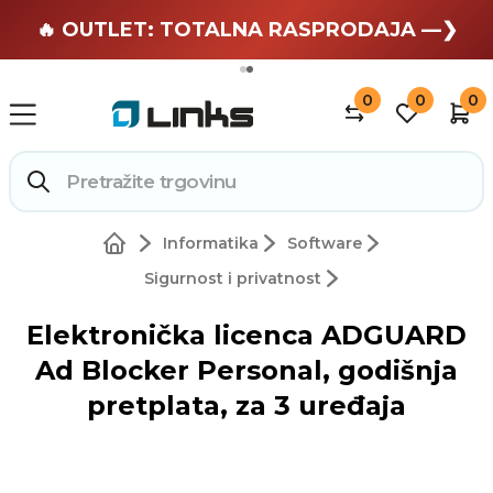
🏄 Zaslužuješ odmor —❯
🔥 OUTLET: TOTALNA RASPRODAJA —❯
0
0
0
Informatika
Software
Sigurnost i privatnost
Elektronička licenca ADGUARD
Ad Blocker Personal, godišnja
pretplata, za 3 uređaja