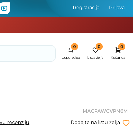
Registracija
Prijava
0
0
0
Usporedba
Lista želja
Košarica
MACPAWCVPN6M
rvu recenziju
Dodajte na listu želja