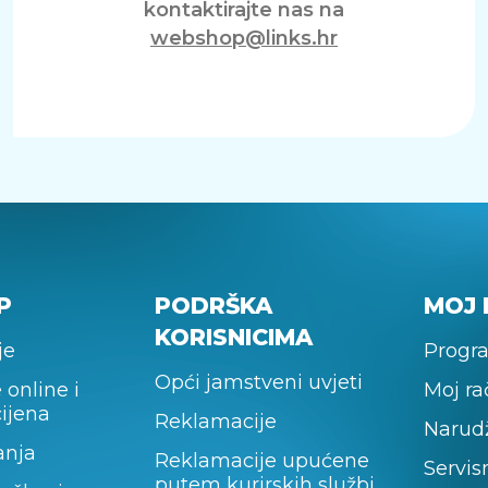
kontaktirajte nas na
webshop@links.hr
P
PODRŠKA
MOJ 
KORISNICIMA
je
Progra
Opći jamstveni uvjeti
 online i
Moj r
cijena
Reklamacije
Narud
anja
Reklamacije upućene
Servis
putem kurirskih službi