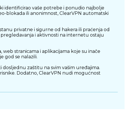
 identificirao vaše potrebe i ponudio najbolje
 geo-blokada ili anonimnost, ClearVPN automatski
stanu privatne i sigurne od hakera ili praćenja od
t pregledavanja i aktivnosti na internetu ostaju
web stranicama i aplikacijama koje su inače
e god se nalazili.
i dosljednu zaštitu na svim vašim uređajima.
korisnike. Dodatno, ClearVPN nudi mogućnost
nu enkripciju i prilagodljivo povezivanje, ovaj alat
o i slobodno surfanje internetom.