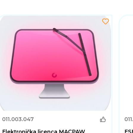
011.003.047
011
Elektronička licenca MACPAW
ESE