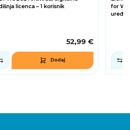
išnja licenca – 1 korisnik
for Win
uređaj
52,99 €
Dodaj