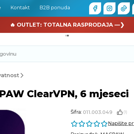
e
Kontakt
B2B ponuda
🏄 Zaslužuješ odmor —❯
🔥 OUTLET: TOTALNA RASPRODAJA —❯
ivatnost
CPAW ClearVPN, 6 mjeseci
Šifra:
011.003.049
(1)
Napišite p