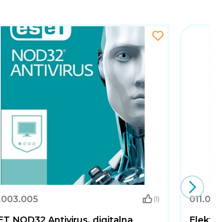
.003.005
011.00
(1)
T NOD32 Antivirus, digitalna
Elektr