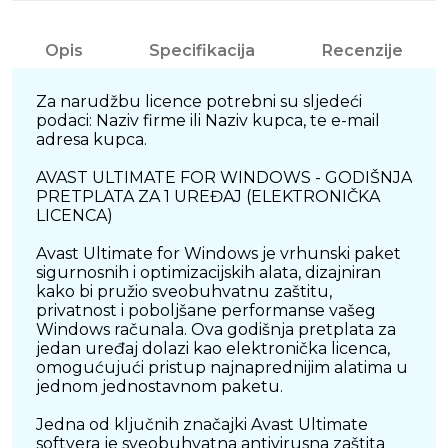
Opis
Specifikacija
Recenzije
Za narudžbu licence potrebni su sljedeći
podaci: Naziv firme ili Naziv kupca, te e-mail
adresa kupca.
AVAST ULTIMATE FOR WINDOWS - GODIŠNJA
PRETPLATA ZA 1 UREĐAJ (ELEKTRONIČKA
LICENCA)
Avast Ultimate for Windows je vrhunski paket
sigurnosnih i optimizacijskih alata, dizajniran
kako bi pružio sveobuhvatnu zaštitu,
privatnost i poboljšane performanse vašeg
Windows računala. Ova godišnja pretplata za
jedan uređaj dolazi kao elektronička licenca,
omogućujući pristup najnaprednijim alatima u
jednom jednostavnom paketu.
Jedna od ključnih značajki Avast Ultimate
softvera je sveobuhvatna antivirusna zaštita