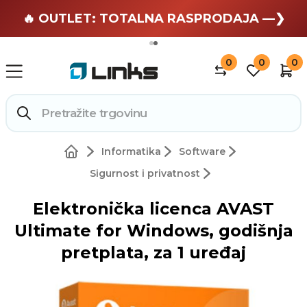
🏄 Zaslužuješ odmor —❯
🔥 OUTLET: TOTALNA RASPRODAJA —❯
0
0
0
Informatika
Software
Sigurnost i privatnost
Elektronička licenca AVAST
Ultimate for Windows, godišnja
pretplata, za 1 uređaj