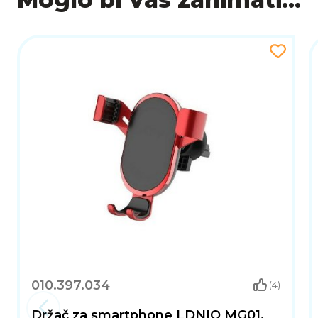
010.397.034
(4)
Držač za smartphone LDNIO MG01,