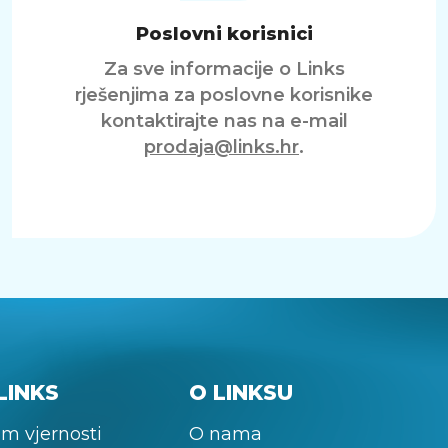
Poslovni korisnici
Za sve informacije o Links
rješenjima za poslovne korisnike
kontaktirajte nas na e-mail
prodaja@links.hr
.
LINKS
O LINKSU
m vjernosti
O nama