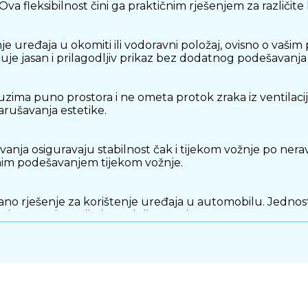
Ova fleksibilnost čini ga praktičnim rješenjem za različite 
uređaja u okomiti ili vodoravni položaj, ovisno o vaši
ućuje jasan i prilagodljiv prikaz bez dodatnog podešavanja
ima puno prostora i ne ometa protok zraka iz ventilacijs
arušavanja estetike.
ivanja osiguravaju stabilnost čak i tijekom vožnje po ner
nim podešavanjem tijekom vožnje.
ano rješenje za korištenje uređaja u automobilu. Jednos
atkom za sigurniju i ugodniju vožnju.