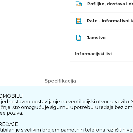
Pošiljke, dostava i d
Rate - informativni 
Jamstvo
Informacijski list
Specifikacija
TOMOBILU
jednostavno postavljanje na ventilacijski otvor u vozilu
vožnje, što omogućuje sigurnu upotrebu uređaja bez ome
ree poziva.
UREĐAJE
bilan je s velikim brojem pametnih telefona različitih vel