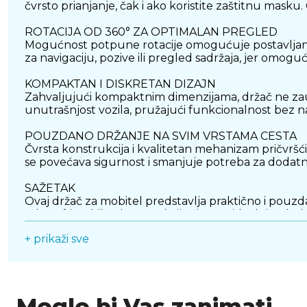
čvrsto prianjanje, čak i ako koristite zaštitnu masku. 
ROTACIJA OD 360° ZA OPTIMALAN PREGLED
Mogućnost potpune rotacije omogućuje postavljanje 
za navigaciju, pozive ili pregled sadržaja, jer omog
KOMPAKTAN I DISKRETAN DIZAJN
Zahvaljujući kompaktnim dimenzijama, držač ne zauz
unutrašnjost vozila, pružajući funkcionalnost bez n
POUZDANO DRŽANJE NA SVIM VRSTAMA CESTA
Čvrsta konstrukcija i kvalitetan mehanizam pričvršć
se povećava sigurnost i smanjuje potreba za dodat
SAŽETAK
Ovaj držač za mobitel predstavlja praktično i pouzd
od 360° i stabilna konstrukcija čine ga idealnim dod
+ prikaži sve
Moglo bi Vas zanimati...