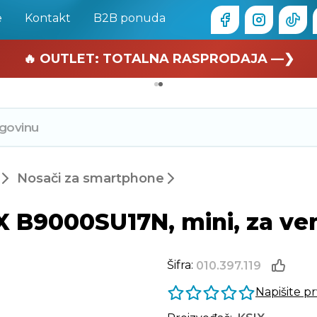
e
Kontakt
B2B ponuda
🏄 Zaslužuješ odmor —❯
🔥 OUTLET: TOTALNA RASPRODAJA —❯
Nosači za smartphone
 B9000SU17N, mini, za ven
Šifra:
010.397.119
Napišite p