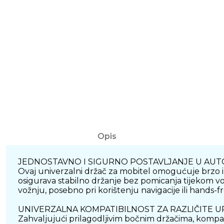
Opis
JEDNOSTAVNO I SIGURNO POSTAVLJANJE U AU
Ovaj univerzalni držač za mobitel omogućuje brzo i 
osigurava stabilno držanje bez pomicanja tijekom 
vožnju, posebno pri korištenju navigacije ili hands-f
UNIVERZALNA KOMPATIBILNOST ZA RAZLIČITE 
Zahvaljujući prilagodljivim bočnim držačima, kompati