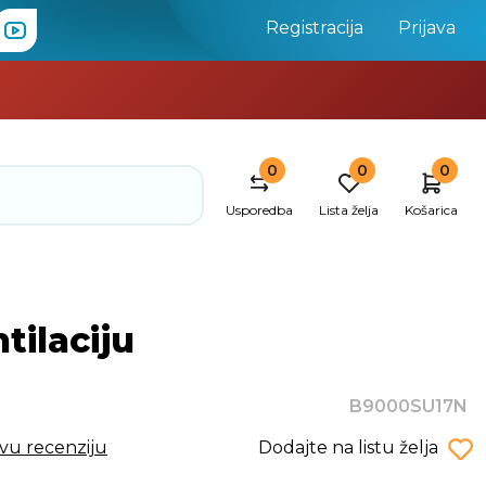
Registracija
Prijava
0
0
0
Usporedba
Lista želja
Košarica
tilaciju
B9000SU17N
rvu recenziju
Dodajte na listu želja