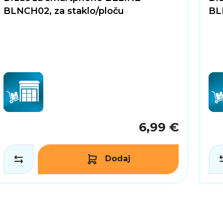
BLNCH02, za staklo/ploču
BLN
6,99 €
Dodaj