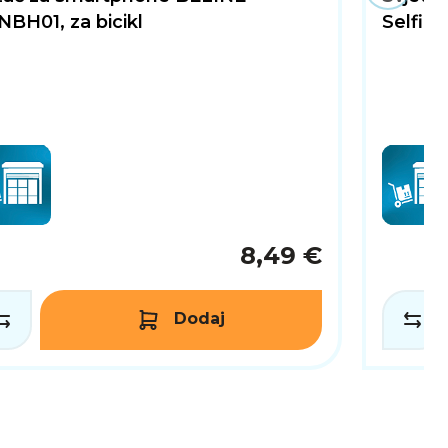
BH01, za bicikl
Selfie 
8,49 €
Dodaj