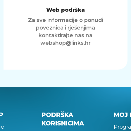
Web podrška
Za sve informacije o ponudi
poveznica i rješenjima
kontaktirajte nas na
webshop@links.hr
P
PODRŠKA
MOJ 
KORISNICIMA
je
Progra