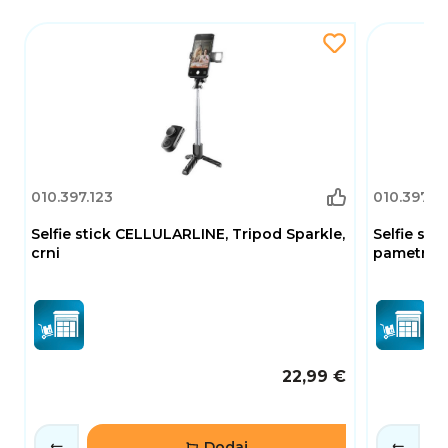
010.397.123
010.397.12
Selfie stick CELLULARLINE, Tripod Sparkle,
Selfie sta
crni
pametno pr
22,99 €
Dodaj