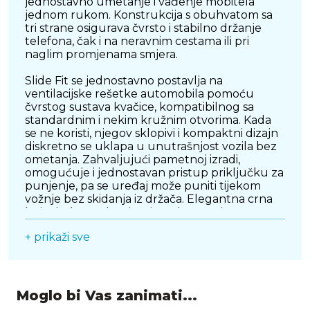
jednostavno umetanje i vađenje mobitela
jednom rukom. Konstrukcija s obuhvatom sa
tri strane osigurava čvrsto i stabilno držanje
telefona, čak i na neravnim cestama ili pri
naglim promjenama smjera.
Slide Fit se jednostavno postavlja na
ventilacijske rešetke automobila pomoću
čvrstog sustava kvačice, kompatibilnog sa
standardnim i nekim kružnim otvorima. Kada
se ne koristi, njegov sklopivi i kompaktni dizajn
diskretno se uklapa u unutrašnjost vozila bez
ometanja. Zahvaljujući pametnoj izradi,
omogućuje i jednostavan pristup priključku za
punjenje, pa se uređaj može puniti tijekom
vožnje bez skidanja iz držača. Elegantna crna
boja dodatno doprinosi modernom i
nenametljivom izgledu u svakom automobilu.
+ prikaži sve
Moglo bi Vas zanimati...