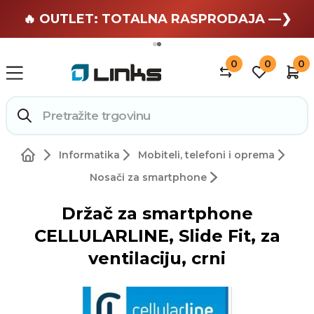
🏄 Zaslužuješ odmor —❯
🔥 OUTLET: TOTALNA RASPRODAJA —❯
0
0
0
Informatika
Mobiteli, telefoni i oprema
Nosači za smartphone
Držač za smartphone
CELLULARLINE, Slide Fit, za
ventilaciju, crni