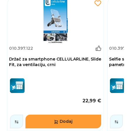
010.397.122
010.397.12
Držač za smartphone CELLULARLINE, Slide
Selfie sta
Fit, za ventilaciju, crni
pametno pr
22,99 €
Dodaj