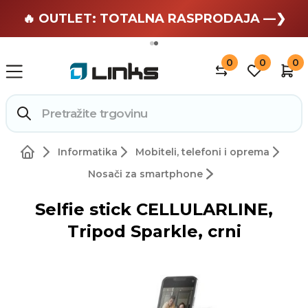
🏄 Zaslužuješ odmor —❯
🔥 OUTLET: TOTALNA RASPRODAJA —❯
0
0
0
Informatika
Mobiteli, telefoni i oprema
Nosači za smartphone
Selfie stick CELLULARLINE,
Tripod Sparkle, crni