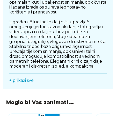
optimalan kut i udaljenost snimanja, dok čvrsta
i lagana izrada osigurava jednostavno
korištenje i prenosivost.
Ugrađeni Bluetooth daljinski upravljač
omogućuje jednostavno okidanje fotografija i
videozapisa na daljinu, bez potrebe za
dodirivanjem telefona, što je idealno za
grupne fotografije, vlogove i društvene mreže.
Stabilna tripod baza osigurava sigurnost
uređaja tijekom snimanja, dok univerzalni
držač omogućuje kompatibilnost s većinom
pametnih telefona. Elegantni crni dizajn daje
moderan i diskretan izgled, a kompaktna
veličina omogućuje lako nošenje u torbi ili
ruksaku. CELLULARLINE kvaliteta jamči
+ prikaži sve
pouzdanost, dugotrajnost i jednostavnu
svakodnevnu upotrebu, čineći ovaj selfie stick
idealnim izborom za kreativne korisnike u
pokretu.
Moglo bi Vas zanimati...