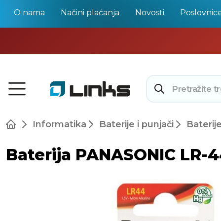
O nama
Načini plaćanja
Novosti
Poslovnic
Informatika
Baterije i punjači
Baterij
Baterija PANASONIC LR-44