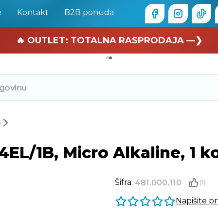
e
Kontakt
B2B ponuda
🏄 Zaslužuješ odmor —❯
🔥 OUTLET: TOTALNA RASPRODAJA —❯
e
EL/1B, Micro Alkaline, 1 
Šifra:
481.000.110
(1)
Napišite p