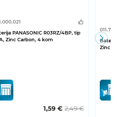
.000.021
011.701
terija PANASONIC R03RZ/4BP, tip
A, Zinc Carbon, 4 kom
Bateri
Zinc C
1,59 €
2,49 €