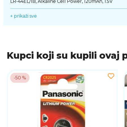
LR-44EL/1B, Alkaline Cell Power, 120mAh, 1.5V
+ prikaži sve
Kupci koji su kupili ovaj 
-50 %