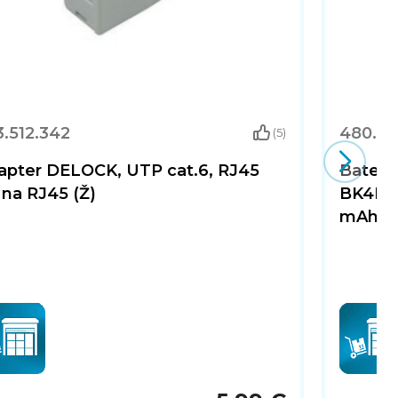
.512.342
480.50
(5)
apter DELOCK, UTP cat.6, RJ45
Bateri
 na RJ45 (Ž)
BK4HCD
mAh, 