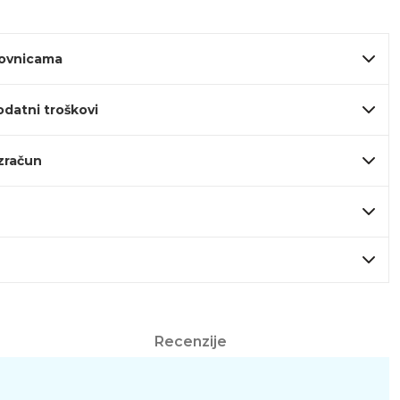
lovnicama
odatni troškovi
izračun
Recenzije