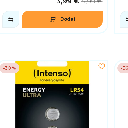
3,99 €
5,99 €
Dodaj
-30 %
-3