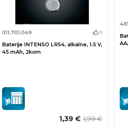
481
011.701.049
(1)
Ba
AA
Baterije INTENSO LR54, alkalne, 1.5 V,
45 mAh, 2kom
1,39 €
1,99 €