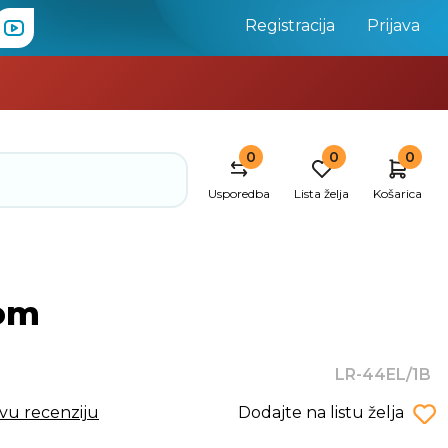
Registracija
Prijava
0
0
0
Usporedba
Lista želja
Košarica
kom
LR-44EL/1B
rvu recenziju
Dodajte na listu želja