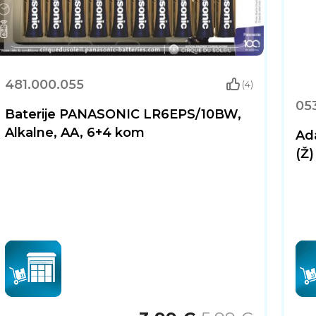
481.000.055
(4)
053
Baterije PANASONIC LR6EPS/10BW,
Alkalne, AA, 6+4 kom
Ad
(Ž)