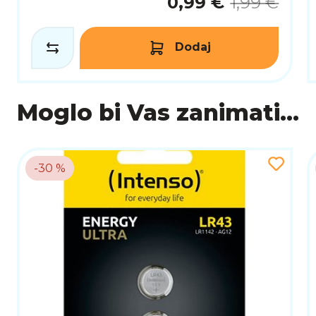
0,99 €
1,99 €
Dodaj
Moglo bi Vas zanimati...
-30 %