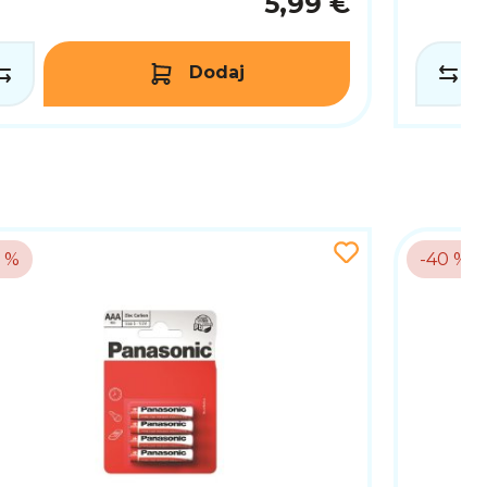
5,99 €
Dodaj
6 %
-40 %