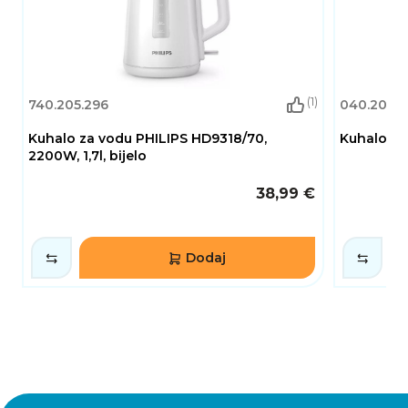
(1)
740.205.296
040.204.1
Kuhalo za vodu PHILIPS HD9318/70,
Kuhalo za
2200W, 1,7l, bijelo
38,99 €
Dodaj