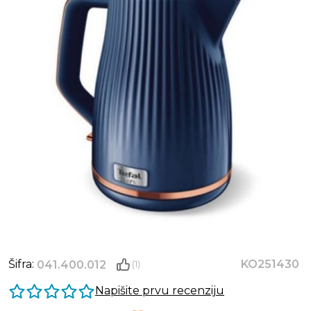
Šifra:
KO251430
041.400.012
(1)
Napišite prvu recenziju