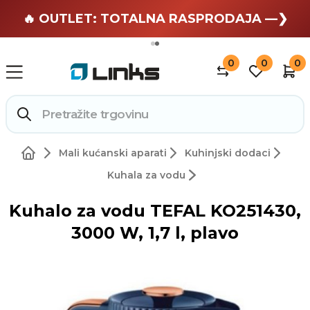
🏄 Zaslužuješ odmor —❯
🔥 OUTLET: TOTALNA RASPRODAJA —❯
0
0
0
Mali kućanski aparati
Kuhinjski dodaci
Kuhala za vodu
Kuhalo za vodu TEFAL KO251430,
3000 W, 1,7 l, plavo