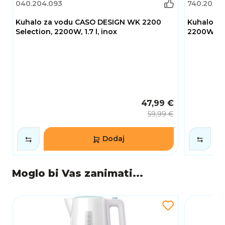
040.204.093
740.205.2
Kuhalo za vodu CASO DESIGN WK 2200
Kuhalo za
Selection, 2200W, 1.7 l, inox
2200W, 1,7l
47,99 €
59,99 €
Dodaj
Moglo bi Vas zanimati...