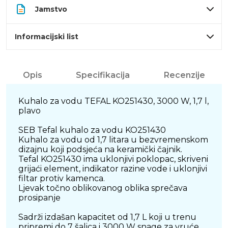
Jamstvo
Informacijski list
Opis
Specifikacija
Recenzije
Kuhalo za vodu TEFAL KO251430, 3000 W, 1,7 l,
plavo
SEB Tefal kuhalo za vodu KO251430
Kuhalo za vodu od 1,7 litara u bezvremenskom
dizajnu koji podsjeća na keramički čajnik.
Tefal KO251430 ima uklonjivi poklopac, skriveni
grijaći element, indikator razine vode i uklonjivi
filtar protiv kamenca.
Ljevak točno oblikovanog oblika sprečava
prosipanje
Sadrži izdašan kapacitet od 1,7 L koji u trenu
pripremi do 7 šalica i 3000 W snage za vruće