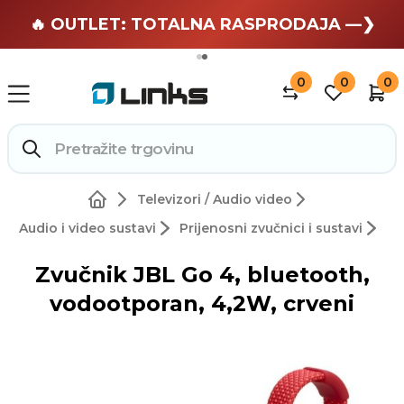
🏄 Zaslužuješ odmor —❯
🔥 OUTLET: TOTALNA RASPRODAJA —❯
0
0
0
Televizori / Audio video
Audio i video sustavi
Prijenosni zvučnici i sustavi
Zvučnik JBL Go 4, bluetooth,
vodootporan, 4,2W, crveni