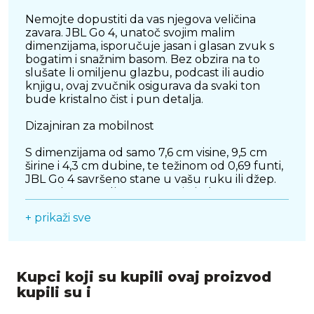
Nemojte dopustiti da vas njegova veličina
zavara. JBL Go 4, unatoč svojim malim
dimenzijama, isporučuje jasan i glasan zvuk s
bogatim i snažnim basom. Bez obzira na to
slušate li omiljenu glazbu, podcast ili audio
knjigu, ovaj zvučnik osigurava da svaki ton
bude kristalno čist i pun detalja.
Dizajniran za mobilnost
S dimenzijama od samo 7,6 cm visine, 9,5 cm
širine i 4,3 cm dubine, te težinom od 0,69 funti,
JBL Go 4 savršeno stane u vašu ruku ili džep.
Integrirana petlja omogućuje jednostavno
pričvršćivanje na torbu ili bicikl, čineći ga
+ prikaži sve
idealnim suputnikom za sve vaše avanture.
Dostupan u raznim živopisnim bojama, možete
odabrati onu koja najbolje odgovara vašem
stilu i raspoloženju.
Kupci koji su kupili ovaj proizvod
Izdržljivost na koju se možete osloniti
kupili su i
JBL Go 4 je dizajniran da izdrži sve izazove