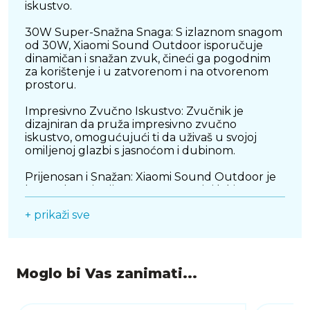
iskustvo.
30W Super-Snažna Snaga: S izlaznom snagom
od 30W, Xiaomi Sound Outdoor isporučuje
dinamičan i snažan zvuk, čineći ga pogodnim
za korištenje i u zatvorenom i na otvorenom
prostoru.
Impresivno Zvučno Iskustvo: Zvučnik je
dizajniran da pruža impresivno zvučno
iskustvo, omogućujući ti da uživaš u svojoj
omiljenoj glazbi s jasnoćom i dubinom.
Prijenosan i Snažan: Xiaomi Sound Outdoor je
kompaktan i prijenosan, što ga čini lakim za
nošenje gdje god da ideš. Unatoč svojoj maloj
+ prikaži sve
veličini, isporučuje snažnu zvučnu izvedbu.
Veliki Dizajn Mrežnog Područja: Zvučnik ima
veliki dizajn mrežnog područja, što pomaže u
isporuci transparentnijeg zvuka i
Moglo bi Vas zanimati...
uravnoteženog zvuka. Ovaj dizajn osigurava da
možeš uživati u bogatom i detaljnom zvuku
bez obzira gdje postaviš zvučnik.