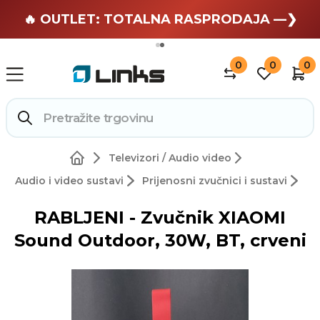
🏄 Zaslužuješ odmor —❯
🔥 OUTLET: TOTALNA RASPRODAJA —❯
0
0
0
Televizori / Audio video
Audio i video sustavi
Prijenosni zvučnici i sustavi
RABLJENI - Zvučnik XIAOMI
Sound Outdoor, 30W, BT, crveni