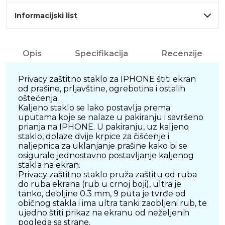
Informacijski list
Opis
Specifikacija
Recenzije
Privacy zaštitno staklo za IPHONE štiti ekran
od prašine, prljavštine, ogrebotina i ostalih
oštećenja.
Kaljeno staklo se lako postavlja prema
uputama koje se nalaze u pakiranju i savršeno
prianja na IPHONE. U pakiranju, uz kaljeno
staklo, dolaze dvije krpice za čišćenje i
naljepnica za uklanjanje prašine kako bi se
osiguralo jednostavno postavljanje kaljenog
stakla na ekran.
Privacy zaštitno staklo pruža zaštitu od ruba
do ruba ekrana (rub u crnoj boji), ultra je
tanko, debljine 0.3 mm, 9 puta je tvrđe od
običnog stakla i ima ultra tanki zaobljeni rub, te
ujedno štiti prikaz na ekranu od neželjenih
pogleda sa strane.