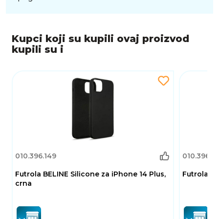
Kupci koji su kupili ovaj proizvod
kupili su i
010.396.149
010.396.0
Futrola BELINE Silicone za iPhone 14 Plus,
Futrola SB
crna