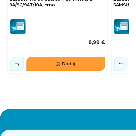
9A/9C/9AT/10A, crno
SAMSUNG G
8,99 €
Dodaj