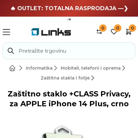
🏄 Zaslužuješ odmor —❯
🔥 OUTLET: TOTALNA RASPRODAJA —❯
0
0
0
Informatika
Mobiteli, telefoni i oprema
Zaštitna stakla i folije
Zaštitno staklo +CLASS Privacy,
za APPLE iPhone 14 Plus, crno