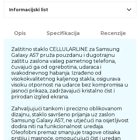
Informacijski list
Opis
Specifikacija
Recenzije
Zaštitno staklo CELLULARLINE za Samsung
Galaxy A57 pruža pouzdanu i dugotrajnu
zaštitu zaslona vašeg pametnog telefona,
čuvajući ga od ogrebotina, udaraca i
svakodnevnog habanja. Izrađeno od
visokokvalitetnog kaljenog stakla, osigurava
visoku otpornost na udarce bez kompromisa u
jasnoći prikaza, zadržavajući kristalno čist i
prirodan izgled ekrana.
Zahvaljujući tankom i precizno oblikovanom
dizajnu, staklo savršeno prijanja uz zaslon
Samsung Galaxy A57, ne utječući na osjetljivost
dodira niti na funkcionalnost uređaja.
Oleofobni premaz smanjuje tragove otisaka
prstiju i masnoće, omogućujući čist i uredan