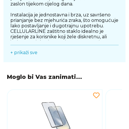
zaslon tijekom cijelog dana.
Instalacija je jednostavna i brza, uz savršeno
prianjanje bez mjehurića zraka, što omogućuje
lako postavljanje i dugotrajnu upotrebu.
CELLULARLINE zaštitno staklo idealno je
rješenje za korisnike koji žele diskretnu, ali
iznimno učinkovitu zaštitu svog uređaja, uz
očuvanje originalnog izgleda i kvalitete prikaza
+ prikaži sve
zaslona.
Moglo bi Vas zanimati...