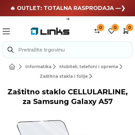
🏄 Zaslužuješ odmor —❯
🔥 OUTLET: TOTALNA RASPRODAJA —❯
0
0
0
Informatika
Mobiteli, telefoni i oprema
Zaštitna stakla i folije
Zaštitno staklo CELLULARLINE,
za Samsung Galaxy A57