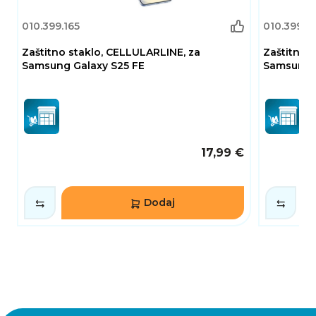
010.399.165
010.399.1
Zaštitno staklo, CELLULARLINE, za
Zaštitno 
Samsung Galaxy S25 FE
Samsung G
17,99 €
Dodaj