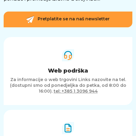
Motor snage oko 1000 W osigurava dobru
usisnu snagu, dok spremnik od 17 litara
omogućuje dugotrajan rad bez čestog
Pretplatite se na naš newsletter
pražnjenja. Kompaktne dimenzije, funkcija
puhanja i praktičan kartušni filter dodatno
povećavaju svestranost uređaja. Zahvaljujući
tim značajkama, ovaj model predstavlja
pouzdano rješenje za čišćenje doma, garaže ili
radionice.
Web podrška
Za informacije o web trgovini Links nazovite na tel.
(dostupni smo od ponedjeljka do petka, od 8:00 do
16:00).
tel: +385 1 3096 944