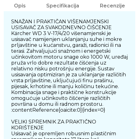
Opis
Specifikacija
Recenzije
SNAŽAN I PRAKTIČAN VIŠENAMJENSKI
USISAVAČ ZA SVAKODNEVNO ČIŠĆENJE
Kärcher WD 3 V-17/4/20 višenamjenski je
usisavač namijenjen uklanjanju suhe i mokre
prljavštine u kućanstvu, garaži, radionici ili na
terasi. Zahvaljujući snažnom i energetski
učinkovitom motoru snage oko 1000 W, uređaj
pruža vrlo dobre rezultate čišćenja uz
relativno nisku potrošnju energije. Sustav
usisavanja optimiziran je za uklanjanje različitih
vrsta prljavštine, uključujući finu prašinu,
pijesak, krhotine ili manju količinu tekućine.
Kombinacija snage i praktične konstrukcije
omogućuje učinkovito čišćenje različitih
površina u domu ili radnom prostoru.
:contentReference[oaicite:0]{index=0}
VELIKI SPREMNIK ZA PRAKTIČNO
KORIŠTENJE
Usisavač je opremljen robusnim plastičnim