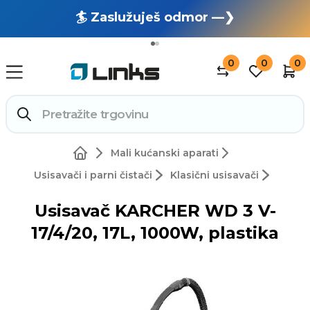
🏄 Zaslužuješ odmor —❯
🔥 OUTLET: TOTALNA RASPRODAJA —❯
0
0
0
Mali kućanski aparati
Usisavači i parni čistači
Klasični usisavači
Usisavač KARCHER WD 3 V-
17/4/20, 17L, 1000W, plastika