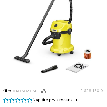
Šifra:
1.628-130.0
040.502.058
Napišite prvu recenziju