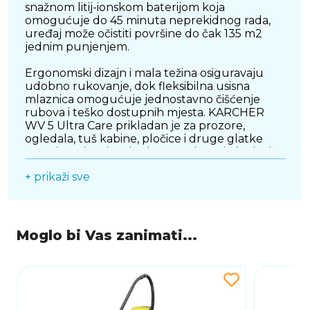
snažnom litij-ionskom baterijom koja
omogućuje do 45 minuta neprekidnog rada,
uređaj može očistiti površine do čak 135 m2
jednim punjenjem.
Ergonomski dizajn i mala težina osiguravaju
udobno rukovanje, dok fleksibilna usisna
mlaznica omogućuje jednostavno čišćenje
rubova i teško dostupnih mjesta. KARCHER
WV 5 Ultra Care prikladan je za prozore,
ogledala, tuš kabine, pločice i druge glatke
površine, čineći svakodnevno čišćenje bržim i
učinkovitijim. Uz vrhunske performanse i
+ prikaži sve
prepoznatljivu Kärcher kvalitetu, ovaj usisavač
za prozore pruža profesionalne rezultate u
svakom domu te značajno štedi vrijeme i trud
tijekom čišćenja.
Moglo bi Vas zanimati...