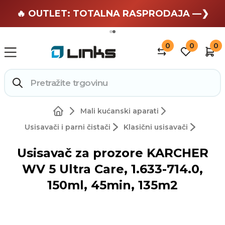
🏄 Zaslužuješ odmor —❯
🔥 OUTLET: TOTALNA RASPRODAJA —❯
0
0
0
Mali kućanski aparati
Usisavači i parni čistači
Klasični usisavači
Usisavač za prozore KARCHER
WV 5 Ultra Care, 1.633-714.0,
150ml, 45min, 135m2