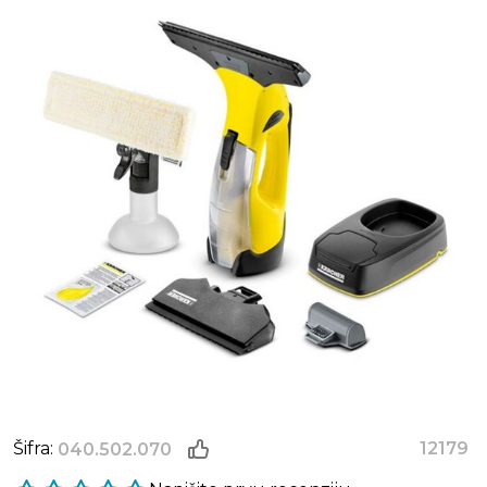
Šifra:
12179
040.502.070