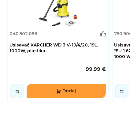
040.502.059
750.900.0
Usisavač KARCHER WD 3 V-19/4/20, 19L,
Usisavač 
1000W, plastika
*EU 1.628-
1000 W, 17
99,99 €
Dodaj