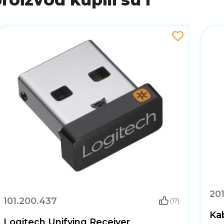
anim izborom za poslovnu i privatnu uporabu.
20
101.200.437
(17)
Ka
Logitech Unifying Receiver