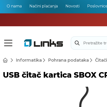
O nama
Načini plaćanja
Novosti
Poslovnic
Informatika
Pohrana podataka
Čitač
USB čitač kartica SBOX C