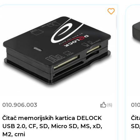
010.906.003
01
(6)
Čitač memorijskih kartica DELOCK
Čit
USB 2.0, CF, SD, Micro SD, MS, xD,
SD
M2, crni