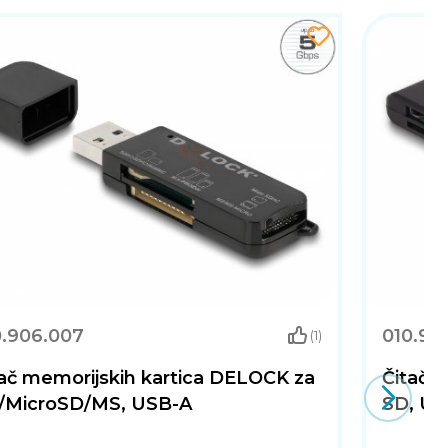
0.906.007
010.90
(1)
ač memorijskih kartica DELOCK za
Čitač 
/MicroSD/MS, USB-A
SD, U