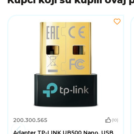
široka kompatibilnost i stabilan rad čine ga pouzd
200.300.565
(10)
Adapter TP-LINK UB500 Nano, USB