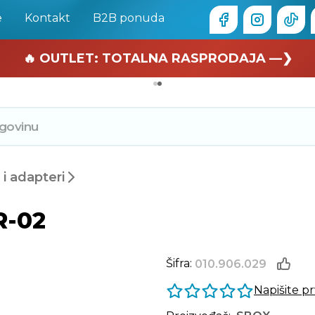
e
Kontakt
B2B ponuda
🏄 Zaslužuješ odmor —❯
🔥 OUTLET: TOTALNA RASPRODAJA —❯
i i adapteri
R-02
Šifra:
010.906.029
Napišite p