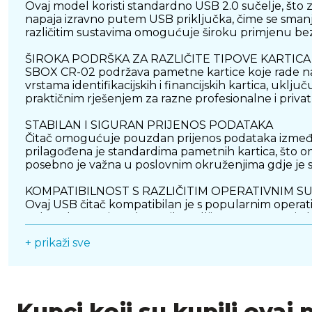
Ovaj model koristi standardno USB 2.0 sučelje, što
napaja izravno putem USB priključka, čime se smanju
različitim sustavima omogućuje široku primjenu bez
ŠIROKA PODRŠKA ZA RAZLIČITE TIPOVE KARTICA
SBOX CR-02 podržava pametne kartice koje rade na na
vrstama identifikacijskih i financijskih kartica, ukl
praktičnim rješenjem za razne profesionalne i priva
STABILAN I SIGURAN PRIJENOS PODATAKA
Čitač omogućuje pouzdan prijenos podataka između ka
prilagođena je standardima pametnih kartica, što o
posebno je važna u poslovnim okruženjima gdje je s
KOMPATIBILNOST S RAZLIČITIM OPERATIVNIM S
Ovaj USB čitač kompatibilan je s popularnim operativ
radna okruženja. Takva prilagodljivost omogućuje k
+ prikaži sve
KOMPAKTAN I IZDRŽLJIV DIZAJN
Izrađen od kvalitetnih materijala, uređaj je lagan i 
se u svaki radni prostor, dok čvrsta konstrukcija os
POUZDANO RJEŠENJE ZA ADMINISTRATIVNE I 
Kupci koji su kupili ovaj 
SBOX CR-02 USB čitač pametnih kartica predstavlja p