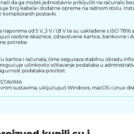
 znači da ga možeš jednostavno priključiti na računalo 
je broj kabela i dodatne opreme na radnom stolu. Instala
 kompliciranih postavki.
ponima od 5 V, 3 V i 1,8 V te su usklađene s ISO 7816 st
jučujući osobne iskaznice, zdravstvene kartice, bankovne i
tne potrebe.
rtice i računala, čime osigurava stabilnu obradu inform
mogućuje učinkovito očitavanje podataka u administrativ
igurnost podataka prioritet.
USTAVIMA
nim sustavima, uključujući Windows, macOS i Linux distribu
orištenje u uredima, institucijama i kućnim postavkama 
kompaktan, što ga čini jednostavnim za postavljanje na rad
igurava dugotrajno i pouzdano korištenje.
SIGURNOSNE POTREBE
proizvod kupili su i
raktičan alat za sve koji trebaju siguran i učinkovit pri