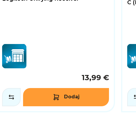
C (
13,99 €
Dodaj