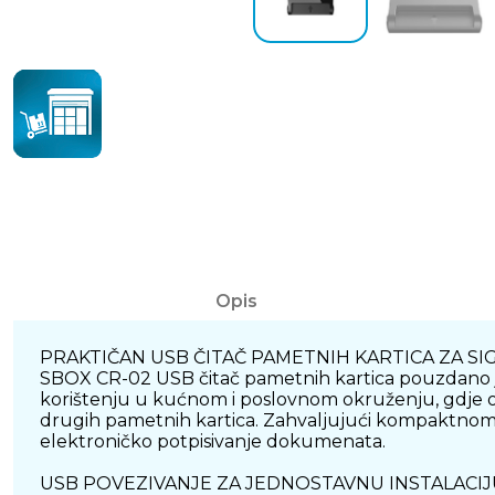
Opis
PRAKTIČAN USB ČITAČ PAMETNIH KARTICA ZA S
SBOX CR-02 USB čitač pametnih kartica pouzdano je r
korištenju u kućnom i poslovnom okruženju, gdje omo
drugih pametnih kartica. Zahvaljujući kompaktnom diz
elektroničko potpisivanje dokumenata.
USB POVEZIVANJE ZA JEDNOSTAVNU INSTALACIJ