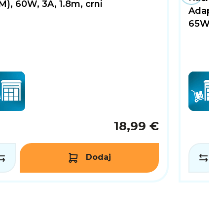
M), 60W, 3A, 1.8m, crni
Adapte
65W
18,99 €
Dodaj