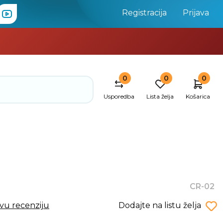
Registracija
Prijava
0
0
0
Usporedba
Lista želja
Košarica
CR-02
rvu recenziju
Dodajte na listu želja