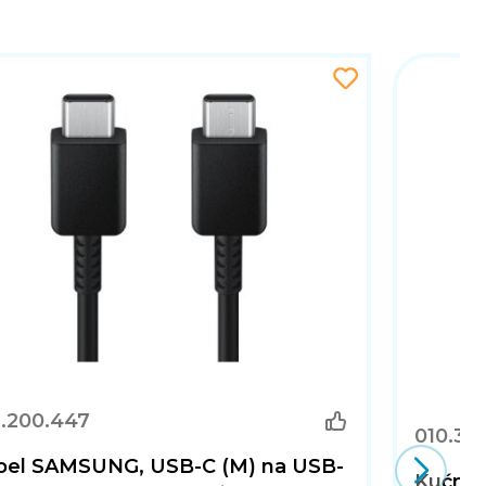
1.200.447
010.39
bel SAMSUNG, USB-C (M) na USB-
Kućni 