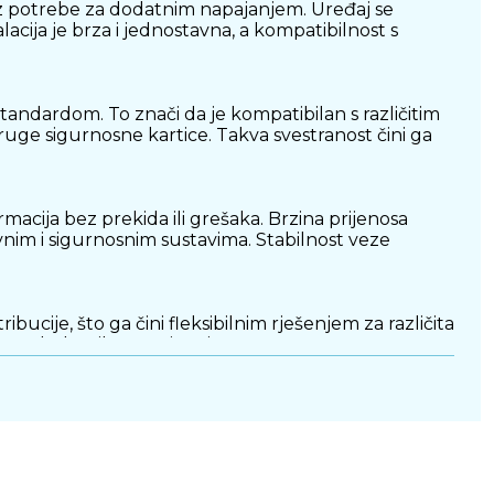
bez potrebe za dodatnim napajanjem. Uređaj se
cija je brza i jednostavna, a kompatibilnost s
andardom. To znači da je kompatibilan s različitim
 druge sigurnosne kartice. Takva svestranost čini ga
acija bez prekida ili grešaka. Brzina prijenosa
nim i sigurnosnim sustavima. Stabilnost veze
cije, što ga čini fleksibilnim rješenjem za različita
bez dodatnih ograničenja.
ni stol ili nošenje sa sobom. Diskretan dizajn uklapa
stup podacima s kartica. Jednostavno povezivanje,