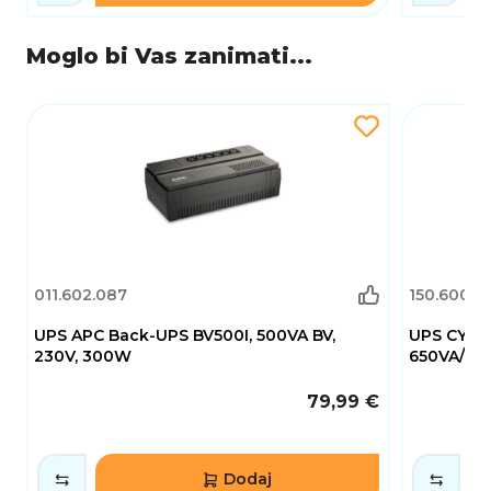
Moglo bi Vas zanimati...
011.602.087
150.600.2
UPS APC Back-UPS BV500I, 500VA BV,
UPS CYBE
230V, 300W
650VA/360W
79,99 €
Dodaj