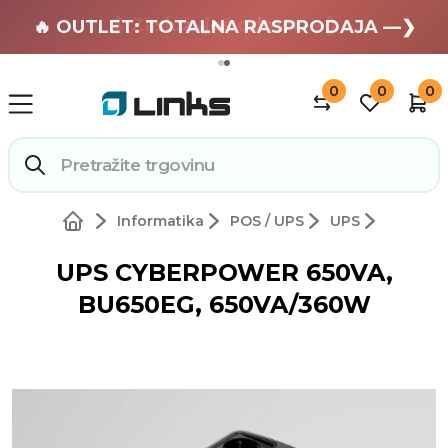
🏄 Zaslužuješ odmor —❯
🔥 OUTLET: TOTALNA RASPRODAJA —❯
0
0
0
Informatika
POS / UPS
UPS
UPS CYBERPOWER 650VA,
BU650EG, 650VA/360W