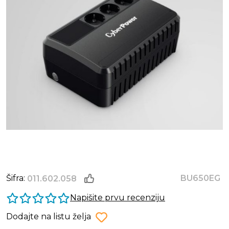
Šifra:
BU650EG
011.602.058
Napišite prvu recenziju
Dodajte na listu želja