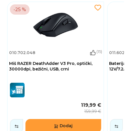
-25 %
(15)
010.702.048
011.602.0
Miš RAZER DeathAdder V3 Pro, optički,
Baterija 
30000dpi, bežični, USB, crni
12V/7.2Ah
119,99 €
159,99 €
Dodaj