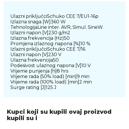
Ulazni priključciSchuko CEE 7/EU1-16p
Izlazna snaga [W]360 W
TehnologijaLine inter. AVR, Simul. SineW.
Izlazni napon [V]230 g/m2
Izlazna frekvencija (Hz)50
Promjena izlaznog napona [%]10 %
Izlazni priključciSchuko CEE 7/16
Ulazni napon [V]230 V
Ulazna frekvencija50
Podesivost ulaznog napona [V]10 V
Vrijeme punjenja [h]8 hrs
Vrijeme rada (50% load) [min]9 min
Vrijeme rada (100% load) [min]2 min
Surge rating [J]125 J
Kupci koji su kupili ovaj proizvod
kupili su i