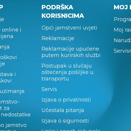
P
PODRŠKA
MOJ 
KORISNICIMA
je
Progra
Opći jamstveni uvjeti
 online i
Moj r
cijena
Reklamacije
Narud
anja
Reklamacije upućene
Servis
putem kurirskih službi
roškovi
je
Postupak u slučaju
oštećenja pošiljke u
stava i
transportu
škovi
Servis
uzimanje
Izjava o privatnosti
amstvo-
t za
Učestala pitanja
 nedostatke
Izjava o sigurnosti
no jamstvo