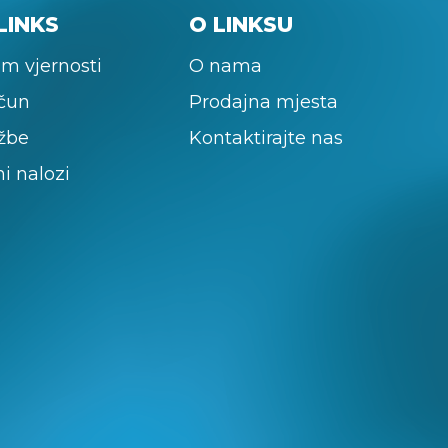
LINKS
O LINKSU
m vjernosti
O nama
ačun
Prodajna mjesta
žbe
Kontaktirajte nas
ni nalozi