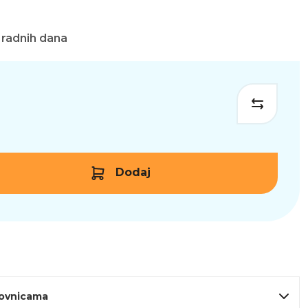
 radnih dana
Dodaj
lovnicama