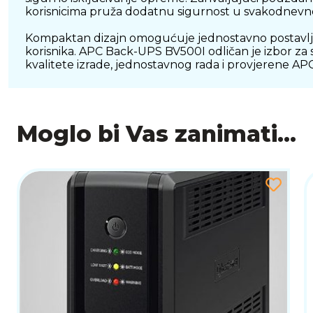
korisnicima pruža dodatnu sigurnost u svakodnev
Kompaktan dizajn omogućuje jednostavno postavljanje
korisnika. APC Back-UPS BV500I odličan je izbor za
kvalitete izrade, jednostavnog rada i provjerene AP
Moglo bi Vas zanimati...