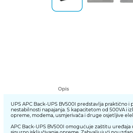
Opis
UPS APC Back-UPS BV500I predstavlja praktično i p
nestabilnosti napajanja. S kapacitetom od 500VA i 
opreme, modema, usmjerivača i druge osjetljive ele
APC Back-UPS BV500I omogućuje zaštitu uređaja u s
sigurno isključivanje opreme. Zahvaljujući pouzdan