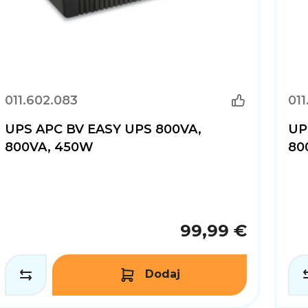
011.602.083
011
UPS APC BV EASY UPS 800VA,
UP
800VA, 450W
80
99,99 €
Dodaj