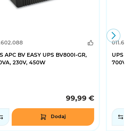
.602.088
011.60
S APC BV EASY UPS BV800I-GR,
UPS AP
0VA, 230V, 450W
700VA,
99,99 €
Dodaj