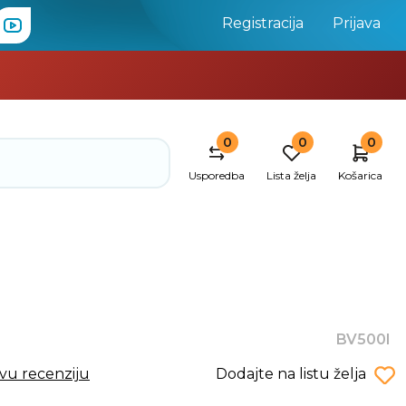
Registracija
Prijava
0
0
0
Usporedba
Lista želja
Košarica
BV500I
rvu recenziju
Dodajte na listu želja