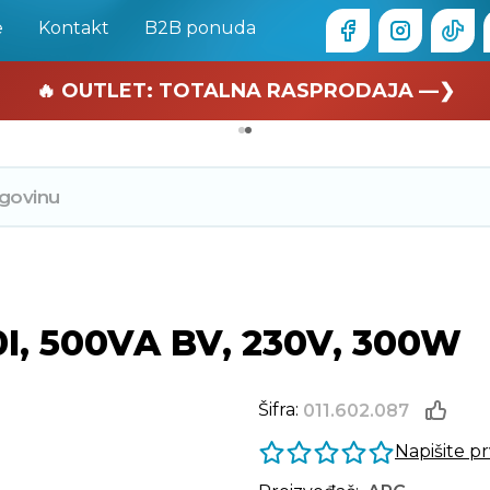
e
Kontakt
B2B ponuda
🏄 Zaslužuješ odmor —❯
🔥 OUTLET: TOTALNA RASPRODAJA —❯
I, 500VA BV, 230V, 300W
Šifra:
011.602.087
Napišite p