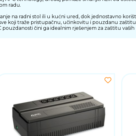
nom radu.
 na radni stol ili u kućni ured, dok jednostavno korišt
 sve koji traže pristupačnu, učinkovitu i pouzdanu zašt
C pouzdanosti čini ga idealnim rješenjem za zaštitu vaši