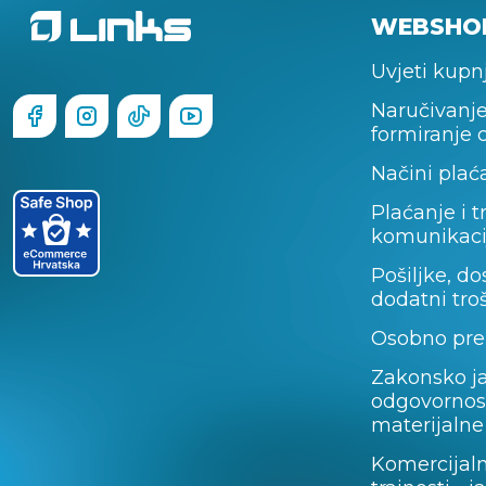
WEBSHO
Uvjeti kupn
Naručivanje
formiranje 
Načini plać
Plaćanje i t
komunikaci
Pošiljke, do
dodatni tro
Osobno pre
Zakonsko j
odgovornos
materijalne
Komercijal