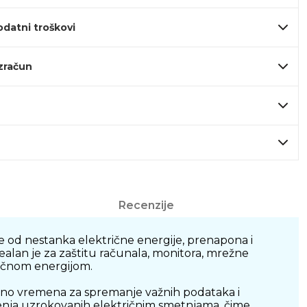
odatni troškovi
izračun
Recenzije
 od nestanka električne energije, prenapona i
alan je za zaštitu računala, monitora, mrežne
ričnom energijom.
jno vremena za spremanje važnih podataka i
ćenja uzrokovanih električnim smetnjama, čime