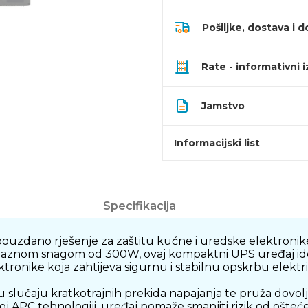
Pošiljke, dostava i d
Rate - informativni 
Jamstvo
Informacijski list
Specifikacija
ouzdano rješenje za zaštitu kućne i uredske elektronike
izlaznom snagom od 300W, ovaj kompaktni UPS uređaj ide
ktronike koja zahtijeva sigurnu i stabilnu opskrbu elekt
lučaju kratkotrajnih prekida napajanja te pruža dovol
oj APC tehnologiji, uređaj pomaže smanjiti rizik od ošte