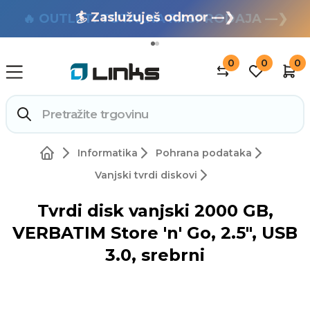
🏄 Zaslužuješ odmor —❯
🔥 OUTLET: TOTALNA RASPRODAJA —❯
0
0
0
Informatika
Pohrana podataka
Vanjski tvrdi diskovi
Tvrdi disk vanjski 2000 GB,
VERBATIM Store 'n' Go, 2.5", USB
3.0, srebrni