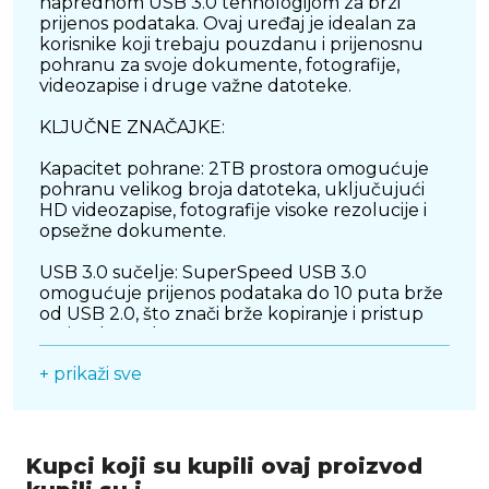
naprednom USB 3.0 tehnologijom za brzi
prijenos podataka. Ovaj uređaj je idealan za
korisnike koji trebaju pouzdanu i prijenosnu
pohranu za svoje dokumente, fotografije,
videozapise i druge važne datoteke.
KLJUČNE ZNAČAJKE:
Kapacitet pohrane: 2TB prostora omogućuje
pohranu velikog broja datoteka, uključujući
HD videozapise, fotografije visoke rezolucije i
opsežne dokumente.
USB 3.0 sučelje: SuperSpeed USB 3.0
omogućuje prijenos podataka do 10 puta brže
od USB 2.0, što znači brže kopiranje i pristup
vašim datotekama.
+ prikaži sve
Elegantan dizajn: Kompaktno i moderno
kućište u srebrnoj boji savršeno se uklapa u
svaki radni prostor i lako se prenosi.
Plug and Play: Nema potrebe za dodatnim
Kupci koji su kupili ovaj proizvod
napajanjem ili instalacijom softvera;