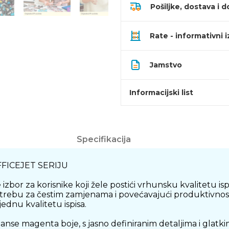
Pošiljke, dostava i d
Rate - informativni 
Jamstvo
Informacijski list
Specifikacija
FFICEJET SERIJU
bor za korisnike koji žele postići vrhunsku kvalitetu ispi
trebu za čestim zamjenama i povećavajući produktivnost.
ednu kvalitetu ispisa.
se magenta boje, s jasno definiranim detaljima i glatkim p