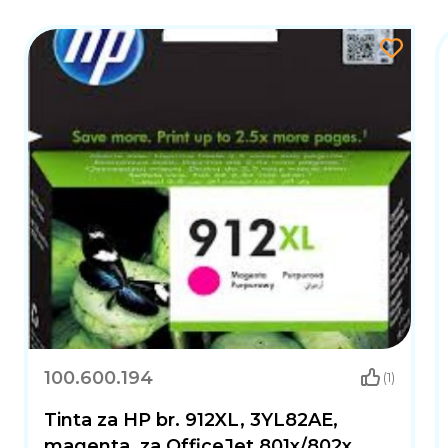
100.600.194
(1)
Tinta za HP br. 912XL, 3YL82AE,
magenta, za OfficeJet 801x/802x