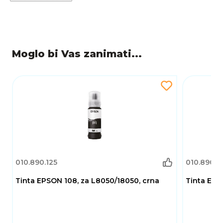
Moglo bi Vas zanimati...
010.890.125
010.890.1
Tinta EPSON 108, za L8050/18050, crna
Tinta EPS