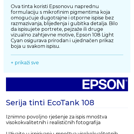
Ova tinta koristi Epsonovu naprednu
formulaciju s mikrofinim pigmentima koja
omogućuje dugotrajne i otporne ispise bez
razmazivanja, blijeđenja i gubitka detalja. Bilo
da ispisujete portrete, pejzaže ili druge
vizualno zahtjevne motive, Epson 108 Light
Cyan osigurava prirodan i ujednačen prikaz
boja u svakom ispisu.
Bočica je dizajnirana za precizno i čisto
+ prikaži sve
punjenje EcoTank spremnika, s oblikom koji
sprječava prolijevanje i pogrešno umetanje.
Sustav punjenja ne zahtijeva pritiskanje bočice,
već automatski zaustavlja punjenje kada je
spremnik pun, čime se osigurava jednostavno i
bezbrižno rukovanje tintom.
Serija tinti EcoTank 108
SAŽETAK
Epson 108 Light Cyan originalna tinta ključna
Iznimno povoljno rješenje za ispis mnoštva
je komponenta za sve korisnike Epson L8050 i
visokokvalitetnih i realističnih fotografija
L805 pisača koji žele ispisivati fotografije visoke
kvalitete s iznimnom preciznošću nijansi.
Uživajte u ispisivanju mnoštva visokokvalitetnih