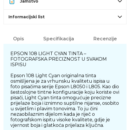
Jamstvo
Informacijski list
Opis
Specifikacija
Recenzije
EPSON 108 LIGHT CYAN TINTA –
FOTOGRAFSKA PRECIZNOST U SVAKOM
ISPISU
Epson 108 Light Cyan originalna tinta
osmišljena je za vrhunsku kvalitetu ispisa u
foto pisačima serije Epson L8050 i L805. Kao dio
šestoslojne tintne konfiguracije koju koriste ovi
pisači, Light Cyan tinta omogućuje precizne
prijelaze boja i iznimno suptilne nijanse, osobito
u svijetlim i plavim tonovima. To ju čini
nezaobilaznim dijelom kada je riječ o
fotografskom ispitu visoke kvalitete, gdje je
vjernost boja i glatkoća prijelaza ključna.