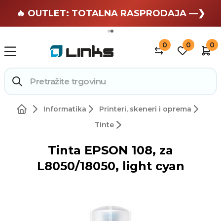
🏄 Zaslužuješ odmor —❯
🔥 OUTLET: TOTALNA RASPRODAJA —❯
0
0
0
Informatika
Printeri, skeneri i oprema
Tinte
Tinta EPSON 108, za
L8050/18050, light cyan