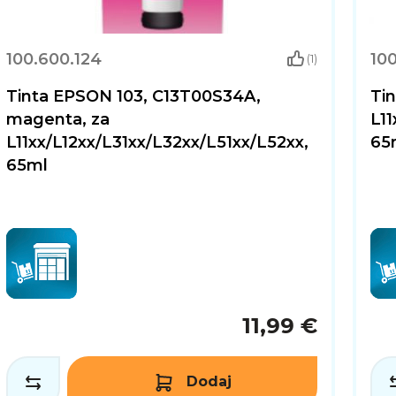
100.600.124
100
(1)
Tinta EPSON 103, C13T00S34A,
Ti
magenta, za
L11
L11xx/L12xx/L31xx/L32xx/L51xx/L52xx,
65
65ml
11,99 €
Dodaj