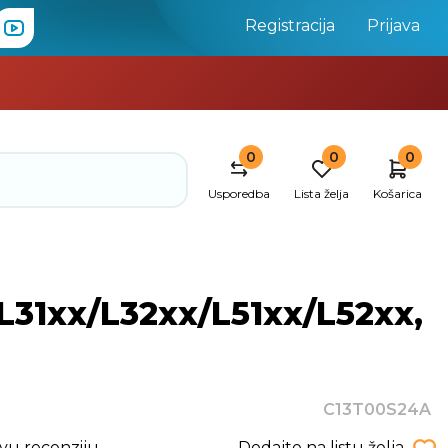
Registracija
Prijava
0
0
0
Usporedba
Lista želja
Košarica
/L31xx/L32xx/L51xx/L52xx,
C13T00S24A
rvu recenziju
Dodajte na listu želja