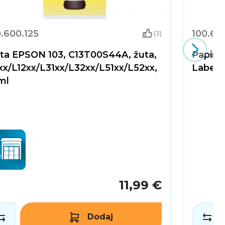
.600.125
100.621
(3)
nta EPSON 103, C13T00S44A, žuta,
Papir 
xx/L12xx/L31xx/L32xx/L51xx/L52xx,
Label, 
ml
11,99 €
Dodaj