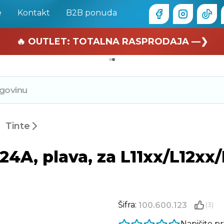
e
Kontakt
B2B ponuda
🏄 Zaslužuješ odmor —❯
🔥 OUTLET: TOTALNA RASPRODAJA —❯
Tinte
4A, plava, za L11xx/L12xx
Šifra:
100.600.123
(3)
Napišite p