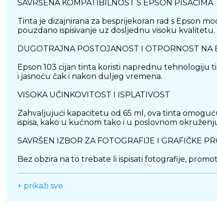
SAVRŠENA KOMPATIBILNOST S EPSON PISAČIMA
Tinta je dizajnirana za besprijekoran rad s Epson mo
pouzdano ispisivanje uz dosljednu visoku kvalitetu.
DUGOTRAJNA POSTOJANOST I OTPORNOST NA 
Epson 103 cijan tinta koristi naprednu tehnologiju ti
i jasnoću čak i nakon duljeg vremena.
VISOKA UČINKOVITOST I ISPLATIVOST
Zahvaljujući kapacitetu od 65 ml, ova tinta omogućuj
ispisa, kako u kućnom tako i u poslovnom okruženj
SAVRŠEN IZBOR ZA FOTOGRAFIJE I GRAFIČKE P
Bez obzira na to trebate li ispisati fotografije, pro
bogatim bojama i preciznim detaljima.
+ prikaži sve