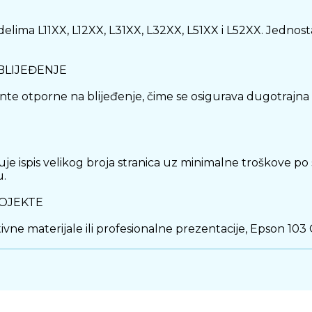
delima L11XX, L12XX, L31XX, L32XX, L51XX i L52XX. Jednost
BLIJEĐENJE
nte otporne na blijeđenje, čime se osigurava dugotrajna po
e ispis velikog broja stranica uz minimalne troškove po s
u.
ROJEKTE
motivne materijale ili profesionalne prezentacije, Epson 10