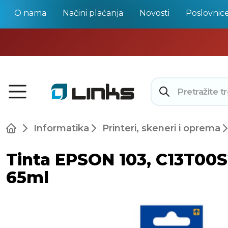
O nama
Načini plaćanja
Novosti
Poslovnic
Informatika
Printeri, skeneri i oprema
Tinta EPSON 103, C13T00S2
65ml