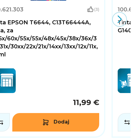
.621.303
100.621
(3)
nta EPSON T6644, C13T66444A,
Tinta 
a, za
G1400/
5x/60x/55x/55x/48x/45x/38x/36x/3
31x/30xx/22x/21x/14xx/13xx/12x/11x,
ml
11,99 €
Dodaj