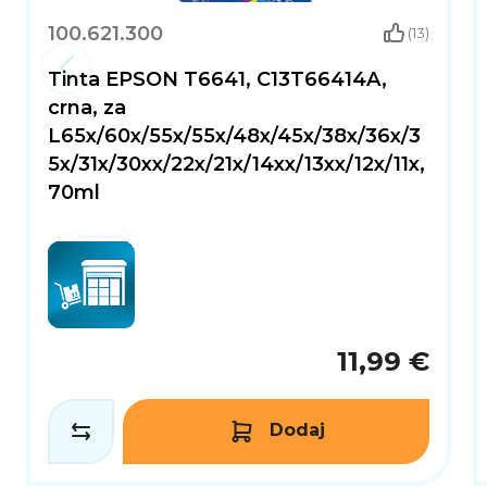
100.621.300
(13)
Tinta EPSON T6641, C13T66414A,
crna, za
L65x/60x/55x/55x/48x/45x/38x/36x/3
5x/31x/30xx/22x/21x/14xx/13xx/12x/11x,
70ml
11,99 €
Dodaj