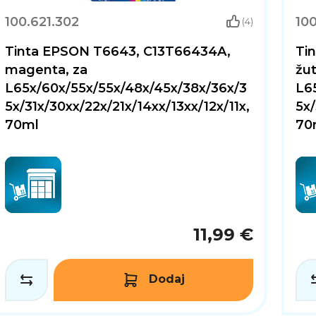
100.621.302
100
(4)
Tinta EPSON T6643, C13T66434A,
Ti
magenta, za
žut
L65x/60x/55x/55x/48x/45x/38x/36x/3
L6
5x/31x/30xx/22x/21x/14xx/13xx/12x/11x,
5x/
70ml
70
11,99 €
Dodaj