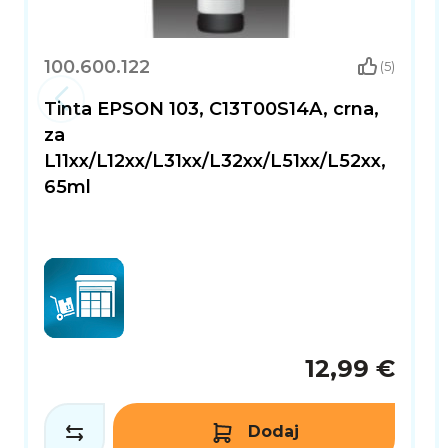
100.600.122
(5)
Tinta EPSON 103, C13T00S14A, crna,
za
L11xx/L12xx/L31xx/L32xx/L51xx/L52xx,
65ml
12,99 €
Dodaj