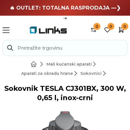
🏄 Zaslužuješ odmor —❯
🔥 OUTLET: TOTALNA RASPRODAJA —❯
0
0
0
Mali kućanski aparati
Aparati za obradu hrane
Sokovnici
Sokovnik TESLA CJ301BX, 300 W,
0,65 l, inox-crni