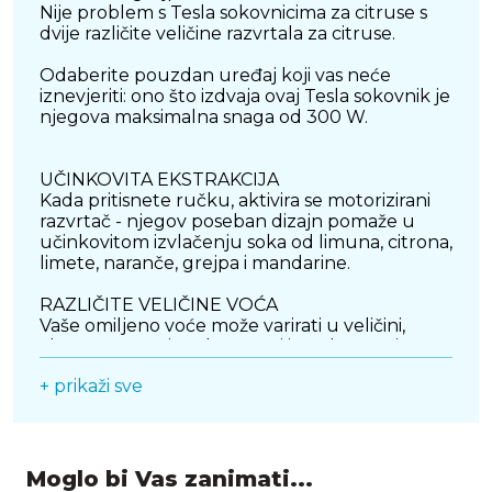
Nije problem s Tesla sokovnicima za citruse s
dvije različite veličine razvrtala za citruse.
Odaberite pouzdan uređaj koji vas neće
iznevjeriti: ono što izdvaja ovaj Tesla sokovnik je
njegova maksimalna snaga od 300 W.
UČINKOVITA EKSTRAKCIJA
Kada pritisnete ručku, aktivira se motorizirani
razvrtač - njegov poseban dizajn pomaže u
učinkovitom izvlačenju soka od limuna, citrona,
limete, naranče, grejpa i mandarine.
RAZLIČITE VELIČINE VOĆA
Vaše omiljeno voće može varirati u veličini,
zbog čega ovaj Tesla uređaj ima dva čunjeva
različite veličine. Sada je lako cijediti sve vrste
+ prikaži sve
citrusa.
FILTER ZA PULPU
Moglo bi Vas zanimati...