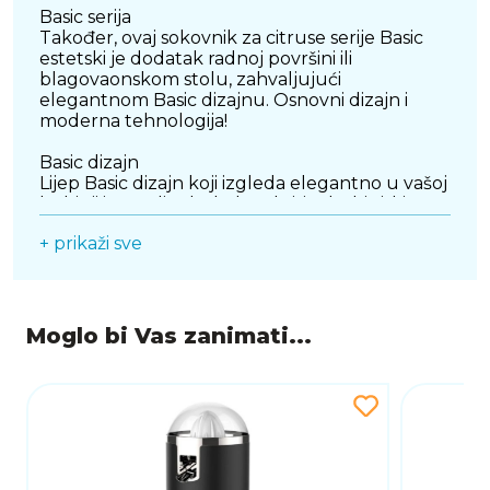
Basic serija
Također, ovaj sokovnik za citruse serije Basic
estetski je dodatak radnoj površini ili
blagovaonskom stolu, zahvaljujući
elegantnom Basic dizajnu. Osnovni dizajn i
moderna tehnologija!
Basic dizajn
Lijep Basic dizajn koji izgleda elegantno u vašoj
kuhinji i ne želite kuhalo sakriti u kuhinjski
ormarić.
+ prikaži sve
Jednostavno čišćenje
Cjedilo za citruse serije Basic ima proziran
poklopac i sito od nehrđajućeg čelika koje se
lako čisti nakon upotrebe.
Moglo bi Vas zanimati...
2 konusa
Westinghouse Basic Steel cjedilo za agrume
ima funkciju protiv kapanja i 2 konusa za
cijeđenje limuna i naranče.
TEHNIČKI PODACI