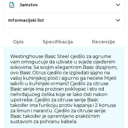
Jamstvo
Informacijski list
Opis
Specifikacija
Recenzije
Westinghouse Basic Steel cjedilo za agrume
vam omogućuje da uživate u svježe cijeđenim
sokovima. Sa svojim elegantnim Basic dizajnom,
ovo Basic Citrus cjedilo će izgledati sjajno na
vašoj kuhinjskoj ploči i sigurno ga nećete htjeti
sakriti u kuhinjski ormarić! Cjedilo za citruse
Basic serije ima proziran poklopac i sito od
nehrđajućeg čelika koje se lako čisti nakon
upotrebe. Cjedilo za citruse serije Basic
također ima funkciju protiv kapanja i 2 konusa
za limun i naranču. Cjedilo za citruse serije
Basic također je opremljeno praktičnim
sustavom za pohranu kabela.