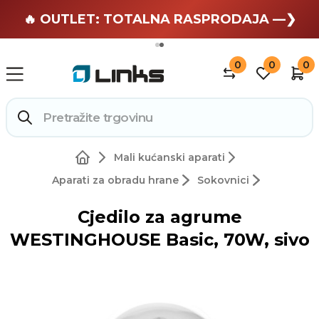
🏄 Zaslužuješ odmor —❯
🔥 OUTLET: TOTALNA RASPRODAJA —❯
0
0
0
Mali kućanski aparati
Aparati za obradu hrane
Sokovnici
Cjedilo za agrume
WESTINGHOUSE Basic, 70W, sivo