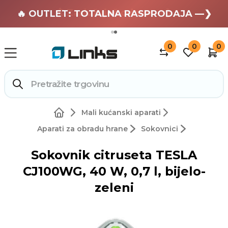
🏄 Zaslužuješ odmor —❯
🔥 OUTLET: TOTALNA RASPRODAJA —❯
0
0
0
Mali kućanski aparati
Aparati za obradu hrane
Sokovnici
Sokovnik citruseta TESLA
CJ100WG, 40 W, 0,7 l, bijelo-
zeleni