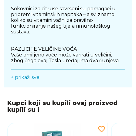
Sokovnici za citruse savršeni su pomagači u
pripremi vitaminskih napitaka – a svi znamo
koliko su vitamini važni za pravilno
funkcioniranje našeg tijela i imunološkog
sustava.
RAZLIČITE VELIČINE VOĆA
Vaše omiljeno voće može varirati u veličini,
zbog čega ovaj Tesla uređaj ima dva čunjeva
različite veličine. Sada je lako cijediti sve vrste
citrusa.
+ prikaži sve
AUTOMATSKI POČETAK
Jednostavno priključite kabel za napajanje,
pritisnite agrume po vašem izboru na cjedilo, a
sve ostalo prepustite Tesla sokovniku i
Kupci koji su kupili ovaj proizvod
njegovom okretanju u dva smjera. Uređaj se
kupili su i
automatski aktivira kada pritisnete, tako da ne
morate pritisnuti nijednu tipku.