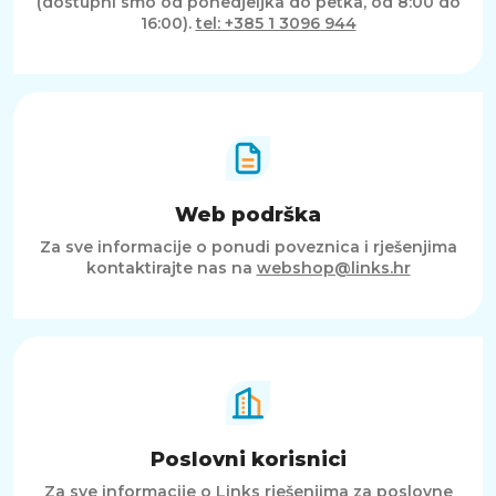
(dostupni smo od ponedjeljka do petka, od 8:00 do
16:00).
tel: +385 1 3096 944
Web podrška
Za sve informacije o ponudi poveznica i rješenjima
kontaktirajte nas na
webshop@links.hr
Poslovni korisnici
Za sve informacije o Links rješenjima za poslovne