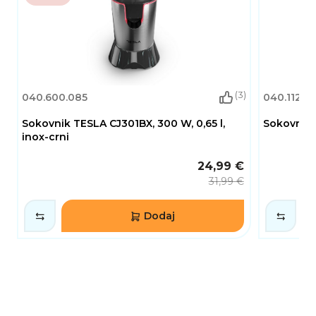
(3)
040.600.085
040.112.0
Sokovnik TESLA CJ301BX, 300 W, 0,65 l,
Sokovnik 
inox-crni
24,99 €
31,99 €
Dodaj