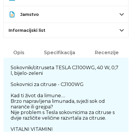
Jamstvo
Informacijski list
Opis
Specifikacija
Recenzije
Sokovnik/citruseta TESLA CJ100WG, 40 W, 0,7
l, bijelo-zeleni
Sokovnici za citruse - CJ100WG
Kad ti život da limune….
Brzo napravljena limunada, svježi sok od
naranče ili grejpa?
Nije problem s Tesla sokovnicima za citruse s
dvije različite veličine razvrtala za citruse.
VITALNI VITAMINI