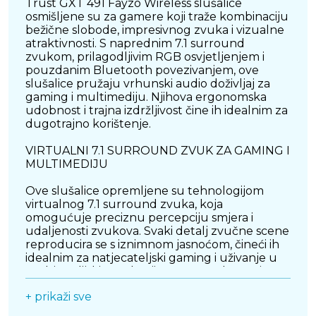
Trust GXT 491 Fayzo Wireless slušalice
osmišljene su za gamere koji traže kombinaciju
bežične slobode, impresivnog zvuka i vizualne
atraktivnosti. S naprednim 7.1 surround
zvukom, prilagodljivim RGB osvjetljenjem i
pouzdanim Bluetooth povezivanjem, ove
slušalice pružaju vrhunski audio doživljaj za
gaming i multimediju. Njihova ergonomska
udobnost i trajna izdržljivost čine ih idealnim za
dugotrajno korištenje.
VIRTUALNI 7.1 SURROUND ZVUK ZA GAMING I
MULTIMEDIJU
Ove slušalice opremljene su tehnologijom
virtualnog 7.1 surround zvuka, koja
omogućuje preciznu percepciju smjera i
udaljenosti zvukova. Svaki detalj zvučne scene
reproducira se s iznimnom jasnoćom, čineći ih
idealnim za natjecateljski gaming i uživanje u
multimedijskim sadržajima poput filmova i
glazbe.
+ prikaži sve
BEŽIČNA SLOBODA ZA NESMETANO