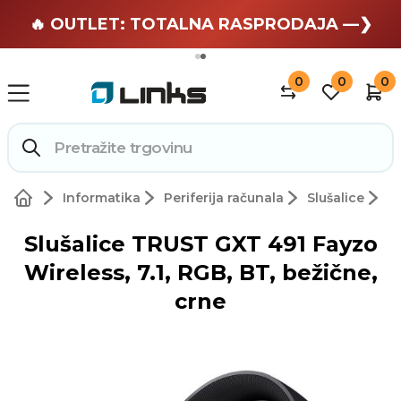
🏄 Zaslužuješ odmor —❯
🔥 OUTLET: TOTALNA RASPRODAJA —❯
0
0
0
Informatika
Periferija računala
Slušalice
Slušalice TRUST GXT 491 Fayzo
Wireless, 7.1, RGB, BT, bežične,
crne