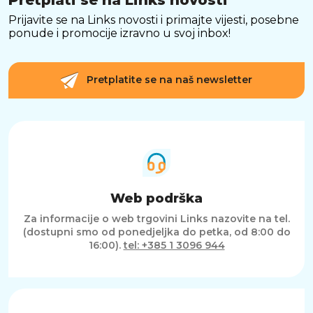
svakodnevno korištenje.
Prijavite se na Links novosti i primajte vijesti, posebne
ponude i promocije izravno u svoj inbox!
INTUITIVNE KONTROLE ZA JEDNOSTAVNO
UPRAVLJANJE
Integrirane kontrole omogućuju brzo
Pretplatite se na naš newsletter
prilagođavanje glasnoće, isključivanje
mikrofona ili upravljanje osvjetljenjem. Ove
praktične značajke osiguravaju neometano
korištenje i potpunu kontrolu nad funkcijama
slušalica.
SAŽETAK
Web podrška
Trust GXT 491 Fayzo Wireless slušalice
savršena su kombinacija bežične
Za informacije o web trgovini Links nazovite na tel.
funkcionalnosti, vrhunskog zvuka i atraktivnog
(dostupni smo od ponedjeljka do petka, od 8:00 do
dizajna. S virtualnim 7.1 surround zvukom,
16:00).
tel: +385 1 3096 944
prilagodljivim RGB osvjetljenjem,
ergonomskim dizajnom i dugotrajnom
baterijom, ove slušalice pružaju vrhunsko
iskustvo za gaming, multimediju i
svakodnevnu komunikaciju.