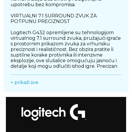
upotrebu bez kompromisa.
VIRTUALNI 7.1 SURROUND ZVUK ZA
POTPUNU PRECIZNOST
Logitech G432 opremljene su tehnologijom
virtualnog 7.1 surround zvuka, pružajući igrače
s prostornim prikazom zvuka za vrhunsku
preciznost i realističnost. Bez obzira pratite li
suptilne korake protivnika ili intenzivne
eksplozije, ove slušalice omogućuju jasnoću i
detalje koji mogu odlučiti ishod igre. Precizan
zvuk omogućuje igračima bolje pozicioniranje i
potpunu kontrolu u najzahtjevnijim
+ prikaži sve
scenarijima.
MIKROFON S PONIŠTAVANJEM BUKE ZA
JASNU KOMUNIKACIJU
Logitech G432 dolaze s ugrađenim
mikrofonom s funkcijom poništavanja buke,
osiguravajući jasan prijenos glasa čak i u
bučnim okruženjima. Mikrofon je prilagodljiv i