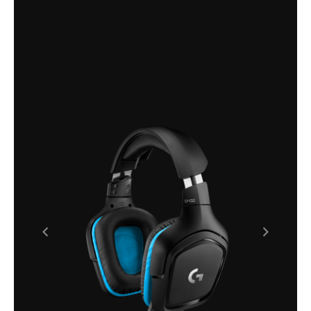
kvalitetno i pouzdano rješenje. Bilo da se radi o
intenzivnim natjecateljskim igrama,
opuštenom slušanju glazbe ili online
komunikaciji, Logitech G432 pružaju vrhunsko
iskustvo i pouzdanost u svakom trenutku.