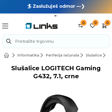
🏄 Zaslužuješ odmor —❯
🔥 OUTLET: TOTALNA RASPRODAJA —❯
0
0
0
Informatika
Periferija računala
Slušalice
Slušalice LOGITECH Gaming
G432, 7.1, crne