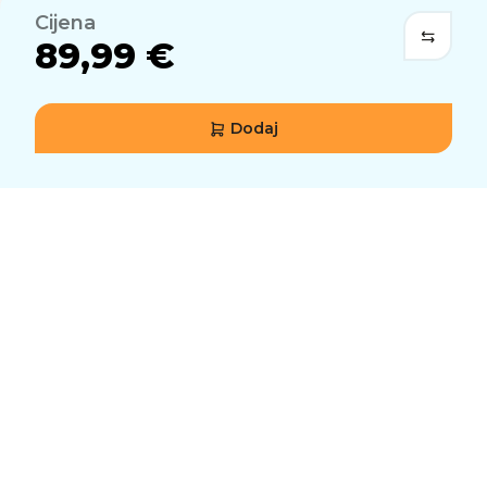
Cijena
89,99 €
Dodaj
URONITE U IGRU
Uz G432 gaming slušalice s mikrofonom uđite
dublje u igru. Osjetite uzbuđenje koje donosi
potpuno uranjanje u akciju i postojana čujnost
za potpuni doživljaj igre.
50 MM ZVUČNE JEDINICE
Velike zvučne jedinice od 50 mm pružaju
kompletan, prostran zvuk za uranjajući doživljaj