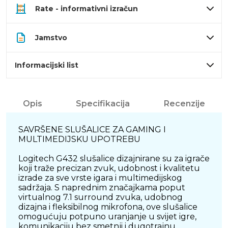
Rate - informativni izračun
Jamstvo
Informacijski list
Opis
Specifikacija
Recenzije
SAVRŠENE SLUŠALICE ZA GAMING I
MULTIMEDIJSKU UPOTREBU
Logitech G432 slušalice dizajnirane su za igrače
koji traže precizan zvuk, udobnost i kvalitetu
izrade za sve vrste igara i multimedijskog
sadržaja. S naprednim značajkama poput
virtualnog 7.1 surround zvuka, udobnog
dizajna i fleksibilnog mikrofona, ove slušalice
omogućuju potpuno uranjanje u svijet igre,
komunikaciju bez smetnji i dugotrajnu