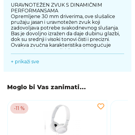
URAVNOTEŽEN ZVUK S DINAMIČNIM
PERFORMANSAMA
Opremljene 30 mm driverima, ove slušalice
pružaju jasan i uravnotežen zvuk koji
zadovoljava potrebe svakodnevnog slušanja.
Bas je dovoljno izražen da daje dubinu glazbi,
dok su srednji i visoki tonovi čisti i precizni.
Ovakva zvučna karakteristika omogućuje
ugodno slušanje različitih glazbenih žanrova,
podcasta i video sadržaja, bez izobličenja i
+ prikaži sve
zamora tijekom duljeg korištenja.
UGRAĐENI MIKROFON I JEDNOSTAVNE
KONTROLE
Integrirani mikrofon omogućuje jednostavno
Moglo bi Vas zanimati...
obavljanje telefonskih razgovora bez korištenja
ruku, dok upravljač na kabelu olakšava
kontrolu reprodukcije i upravljanje pozivima.
Ova funkcionalnost posebno je korisna za
-11 %
korisnike koji su često u pokretu i trebaju brz i
praktičan način upravljanja bez ometanja
svojih aktivnosti.