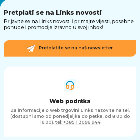
kombinaciju praktičnosti, kvalitete i
funkcionalnosti koja odgovara modernom
Pretplati se na Links novosti
načinu života. Bilo da ih koristite za glazbu,
Prijavite se na Links novosti i primajte vijesti, posebne
pozive ili gledanje sadržaja, pružaju stabilno i
ponude i promocije izravno u svoj inbox!
ugodno iskustvo u svim situacijama.
SAŽETAK
Sony MDR-ZX310AP slušalice pružaju
Pretplatite se na naš newsletter
uravnotežen zvuk, praktične kontrole i
ugrađeni mikrofon u laganom i sklopivom
dizajnu. Zahvaljujući pouzdanom žičanom
povezivanju i jednostavnom korištenju,
predstavljaju odličan izbor za svakodnevne
potrebe.
Web podrška
Za informacije o web trgovini Links nazovite na tel.
(dostupni smo od ponedjeljka do petka, od 8:00 do
16:00).
tel: +385 1 3096 944