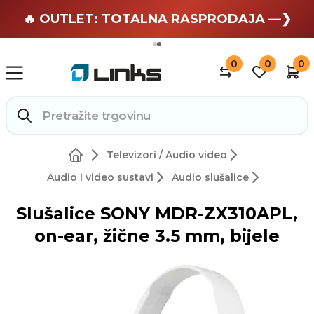
🏄 Zaslužuješ odmor —❯
🔥 OUTLET: TOTALNA RASPRODAJA —❯
0
0
0
Televizori / Audio video
Audio i video sustavi
Audio slušalice
Slušalice SONY MDR-ZX310APL,
on-ear, žične 3.5 mm, bijele