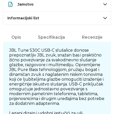
Jamstvo
Informacijski list
Opis
Specifikacija
Recenzije
JBL Tune 530C USB-C slušalice donose
prepoznatljiv JBL zvuk, snažan bas i praktično
žično povezivanje za svakodnevno slušanje
glazbe, razgovore i multimediju. Opremljene
JBL Pure Bass tehnologijom, pružaju bogat i
dinamičan zvuk s naglašenim niskim tonovima
koji će ljubiteljima glazbe omogućiti izraženije i
energičnije iskustvo slušanja. USB-C priključak
omogućuje jednostavno povezivanje s
modernim pametnim telefonima, tabletima,
prijenosnicima i drugim uređajima bez potrebe
za dodatnim adapterima.
Lagani dizajn i udobni jastučići za uši