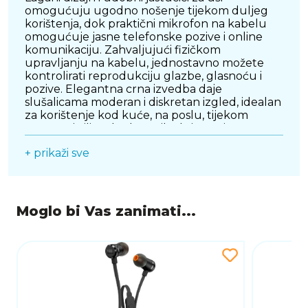
omogućuju ugodno nošenje tijekom duljeg
korištenja, dok praktični mikrofon na kabelu
omogućuje jasne telefonske pozive i online
komunikaciju. Zahvaljujući fizičkom
upravljanju na kabelu, jednostavno možete
kontrolirati reprodukciju glazbe, glasnoću i
pozive. Elegantna crna izvedba daje
slušalicama moderan i diskretan izgled, idealan
za korištenje kod kuće, na poslu, tijekom
putovanja ili svakodnevnih aktivnosti.
+ prikaži sve
JBL Tune 530C predstavljaju odličan izbor za
korisnike koji žele pouzdane, kvalitetne i
pristupačne slušalice s JBL potpisom zvuka,
modernim USB-C priključkom i udobnošću
potrebnom za svakodnevnu upotrebu.
Moglo bi Vas zanimati...