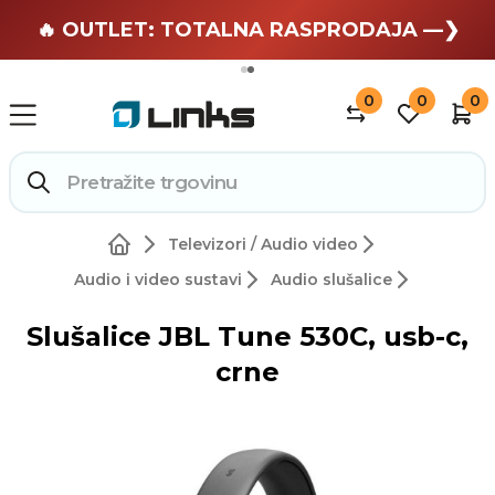
🏄 Zaslužuješ odmor —❯
🔥 OUTLET: TOTALNA RASPRODAJA —❯
0
0
0
Televizori / Audio video
Audio i video sustavi
Audio slušalice
Slušalice JBL Tune 530C, usb-c,
crne