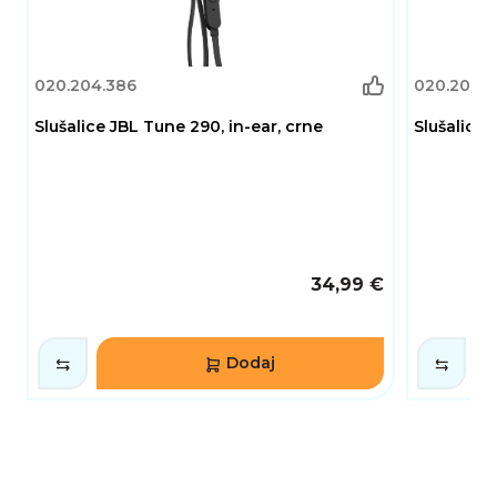
020.204.386
020.204.6
Slušalice JBL Tune 290, in-ear, crne
Slušalice 
34,99 €
Dodaj