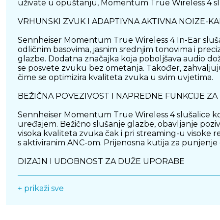
uživate u opuštanju, Momentum True Wireless 4 sl
VRHUNSKI ZVUK I ADAPTIVNA AKTIVNA NOIZE-KA
Sennheiser Momentum True Wireless 4 In-Ear sluša
odličnim basovima, jasnim srednjim tonovima i preciz
glazbe. Dodatna značajka koja poboljšava audio doži
se posvete zvuku bez ometanja. Također, zahvaljuj
čime se optimizira kvaliteta zvuka u svim uvjetima.
BEŽIČNA POVEZIVOST I NAPREDNE FUNKCIJE 
Sennheiser Momentum True Wireless 4 slušalice ko
uređajem. Bežično slušanje glazbe, obavljanje poziv
visoka kvaliteta zvuka čak i pri streaming-u visoke r
s aktiviranim ANC-om. Prijenosna kutija za punjenj
DIZAJN I UDOBNOST ZA DUŽE UPORABE
Momentum True Wireless 4 slušalice su dizajnirane s
+ prikaži sve
ušiju, pružajući sigurno i udobno prianjanje koje sm
možete odabrati onu koja vam najbolje odgovara, osig
obavljanje poziva ili kao alat za opuštanje, Moment