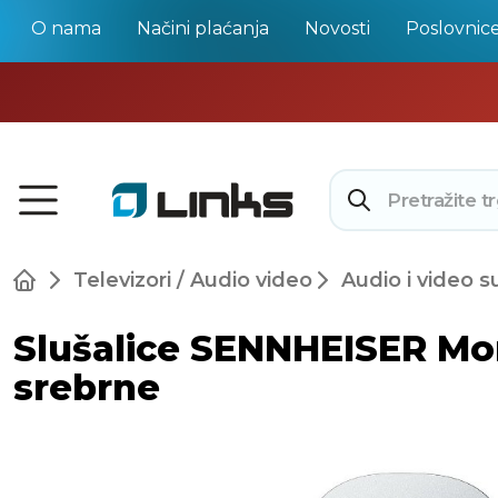
O nama
Načini plaćanja
Novosti
Poslovnic
Televizori / Audio video
Audio i video s
Slušalice SENNHEISER Mom
srebrne