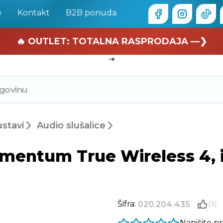
e
Kontakt
B2B ponuda
🏄 Zaslužuješ odmor —❯
🔥 OUTLET: TOTALNA RASPRODAJA —❯
ustavi
Audio slušalice
entum True Wireless 4, in-
Šifra:
020.204.435
(3)
Napišite p