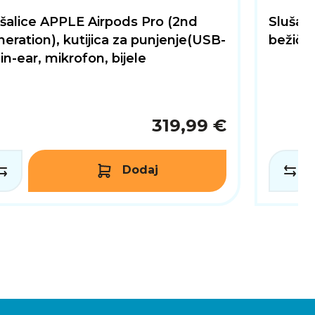
šalice APPLE Airpods Pro (2nd
Slušal
eration), kutijica za punjenje(USB-
bežične
 in-ear, mikrofon, bijele
319,99 €
Dodaj