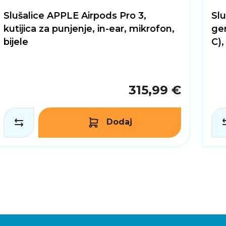
Slušalice APPLE Airpods Pro 3,
Slu
kutijica za punjenje, in-ear, mikrofon,
gen
bijele
C),
315,99 €
Dodaj