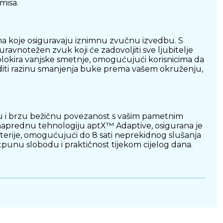
misa.
a koje osiguravaju iznimnu zvučnu izvedbu. S
ravnotežen zvuk koji će zadovoljiti sve ljubitelje
 blokira vanjske smetnje, omogućujući korisnicima da
oditi razinu smanjenja buke prema vašem okruženju,
u i brzu bežičnu povezanost s vašim pametnim
uz naprednu tehnologiju aptX™ Adaptive, osigurana je
 baterije, omogućujući do 8 sati neprekidnog slušanja
punu slobodu i praktičnost tijekom cijelog dana.
ovi slušalice se savršeno prilagođavaju obliku vaših
jem različitih veličina silikonskih ušnih jastučića,
ira na to koristite li ih za slušanje glazbe,
aj tijekom cijelog dana.