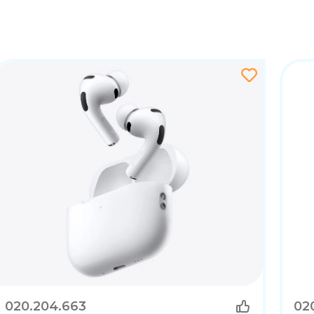
šalice nude vrhunske performanse u elegantnom i udo
 i dugotrajnim vijekom trajanja baterije, ove slušalice s
 poput automatskog prilagođavanja ANC-a i bežične Blue
obavljanje poziva i uživanje u sadržajima bez smetnji.
020.204.663
02