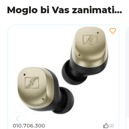
SAŽETAK
Moglo bi Vas zanimati...
Sennheiser Momentum True Wireless 4 In-Ear slu
noize-kancelacije, izuzetnim zvučnim karakteristikama
iskustvo slušanja na najvišoj razini. S funkcijama
slušalice osiguravaju besprijekorno slušanje glazbe, 
010.706.300
(2)