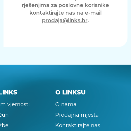
rješenjima za poslovne korisnike
kontaktirajte nas na e-mail
prodaja@links.hr
.
LINKS
O LINKSU
m vjernosti
O nama
ačun
Prodajna mjesta
žbe
Kontaktirajte nas