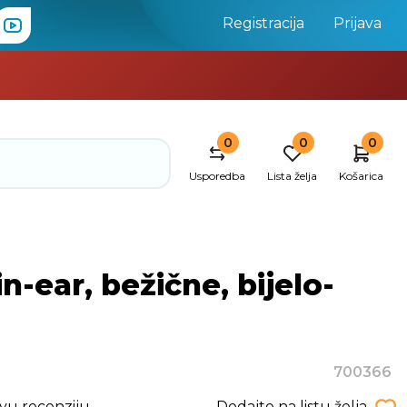
Registracija
Prijava
0
0
0
Usporedba
Lista želja
Košarica
ear, bežične, bijelo-
700366
rvu recenziju
Dodajte na listu želja