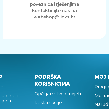
poveznica i rješenjima
kontaktirajte nas na
webshop@links.hr
P
PODRŠKA
MOJ 
KORISNICIMA
je
Progra
Opći jamstveni uvjeti
 online i
Moj r
cijena
Reklamacije
Narud