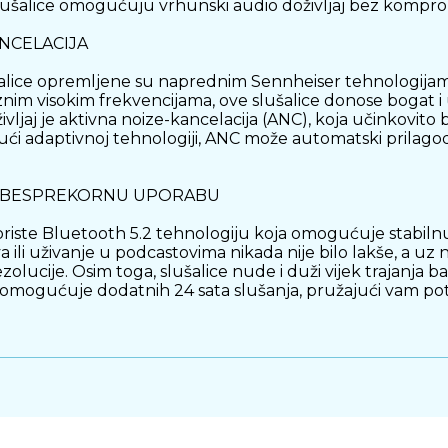
ušalice omogućuju vrhunski audio doživljaj bez kompro
NCELACIJA
lice opremljene su naprednim Sennheiser tehnologijam
nim visokim frekvencijama, ove slušalice donose bogat i u
vljaj je aktivna noize-kancelacija (ANC), koja učinkovito
ući adaptivnoj tehnologiji, ANC može automatski prilag
ZA BESPREKORNU UPORABU
riste Bluetooth 5.2 tehnologiju koja omogućuje stabiln
a ili uživanje u podcastovima nikada nije bilo lakše, a 
ezolucije. Osim toga, slušalice nude i duži vijek trajanja
e omogućuje dodatnih 24 sata slušanja, pružajući vam pot
 naglaskom na udobnost i ergonomiju. Laki i kompaktni, 
anjuje nelagodu tijekom dugotrajnog nošenja. S velikim bro
uravajući maksimalnu udobnost i zvučnu izolaciju. Bez obz
um True Wireless 4 slušalice pružit će vam ugodan doživlj