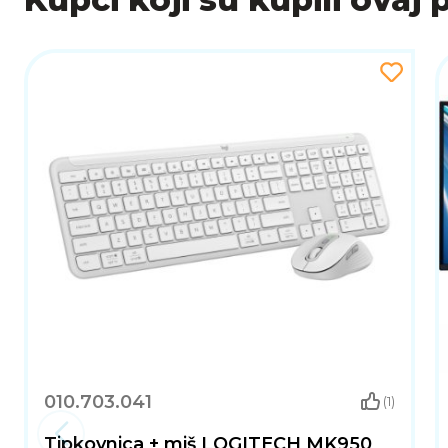
010.703.041
(1)
Tipkovnica + miš LOGITECH MK950