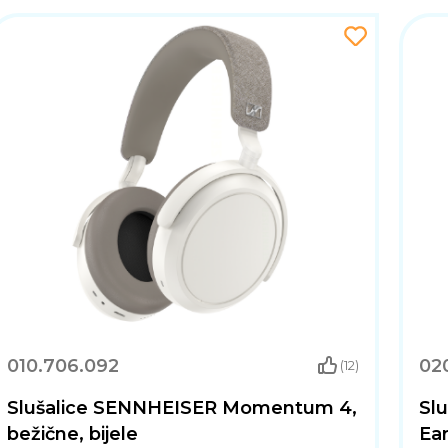
010.706.092
02
(12)
Slušalice SENNHEISER Momentum 4,
Slu
bežične, bijele
Ear