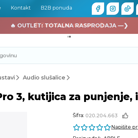
e
Kontakt
B2B ponuda
🏄 Zaslužuješ odmor —❯
🔥 OUTLET: TOTALNA RASPRODAJA —❯
ustavi
Audio slušalice
o 3, kutijica za punjenje, 
Šifra:
020.204.663
Napišite p