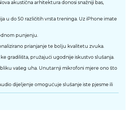
 akustična arhitektura donosi snažniji bas,
 do 50 različitih vrsta treninga. Uz iPhone imate
ednom punjenju.
izirano prianjanje te bolju kvalitetu zvuka.
radilišta, pružajući ugodnije iskustvo slušanja.
liku vašeg uha. Unutarnji mikrofoni mjere ono što
o dijeljenje omogućuje slušanje iste pjesme ili