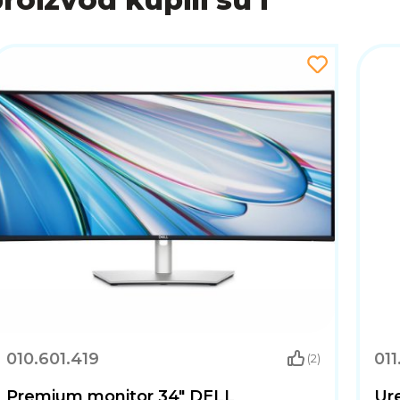
010.601.419
011
(2)
Premium monitor 34" DELL
Ur