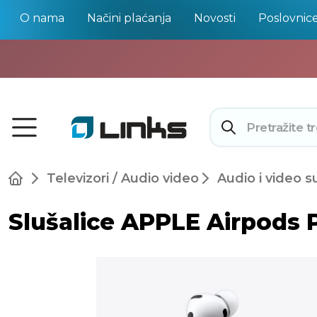
O nama
Načini plaćanja
Novosti
Poslovnic
Televizori / Audio video
Audio i video s
Slušalice APPLE Airpods Pr