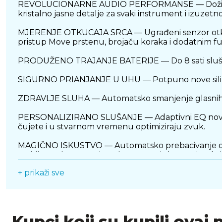
REVOLUCIONARNE AUDIO PERFORMANSE — Doživite zadi
kristalno jasne detalje za svaki instrument i izuzetn
MJERENJE OTKUCAJA SRCA — Ugrađeni senzor otkucaja
pristup Move prstenu, brojaču koraka i dodatnim f
PRODUŽENO TRAJANJE BATERIJE — Do 8 sati sluša
SIGURNO PRIANJANJE U UHU — Potpuno nove silikonsk
ZDRAVLJE SLUHA — Automatsko smanjenje glasnih zvu
PERSONALIZIRANO SLUŠANJE — Adaptivni EQ nove gen
čujete i u stvarnom vremenu optimiziraju zvuk.
MAGIČNO ISKUSTVO — Automatsko prebacivanje omogu
emisije na dva para AirPodsa putem iPhonea, iPada il
+ prikaži sve
Kupci koji su kupili ovaj 