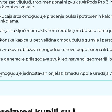
vljujući, trodimenzionalni zvuk s AirPods Pro 3. Nova
o živopisne vokale.
 srca omogućuje praćenje pulsa i potrošenih kalorija u
unkcijama.
nja s uključenom aktivnom redukcijom buke u samo j
e kapice u pet veličina omogućuju sigurnije i personal
kova ublažava neugodne tonove poput sirena ili buke g
eracije prilagođava zvuk jedinstvenoj geometriji i ob
ćuje jednostavan prijelaz između Apple uređaja. Audi
i Apple TV-a.
proizvod kupili su i