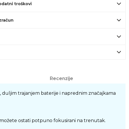
odatni troškovi
izračun
Recenzije
, duljim trajanjem baterije i naprednim značajkama
ožete ostati potpuno fokusirani na trenutak.