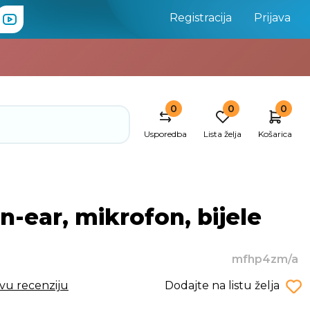
Registracija
Prijava
0
0
0
Usporedba
Lista želja
Košarica
in-ear, mikrofon, bijele
mfhp4zm/a
rvu recenziju
Dodajte na listu želja