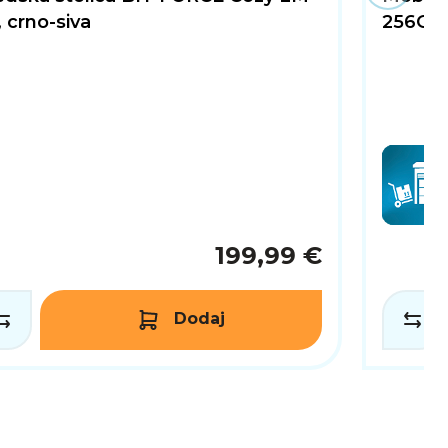
 crno-siva
256GB, 
199,99 €
Dodaj