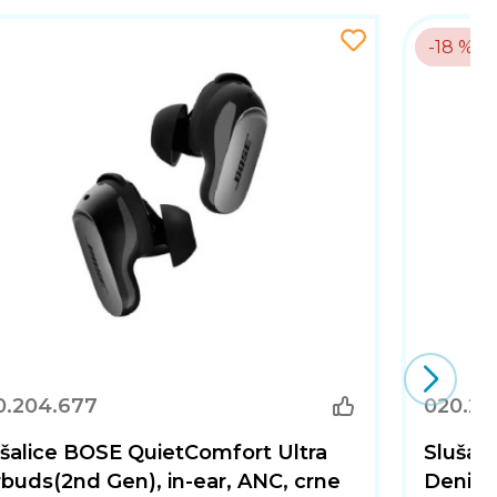
-18 %
0.204.677
020.20
šalice BOSE QuietComfort Ultra
Sluša
buds(2nd Gen), in-ear, ANC, crne
Denim,