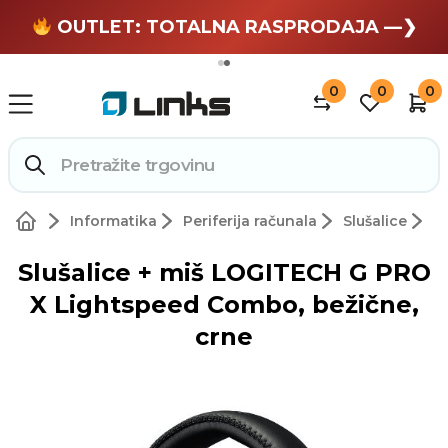
OUTLET: TOTALNA RASPRODAJA —❯
Zaslužuješ odmor —❯
0
0
0
Informatika
Periferija računala
Slušalice
Slušalice + miš LOGITECH G PRO
X Lightspeed Combo, bežične,
crne