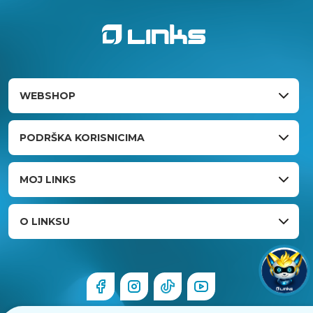
WEBSHOP
PODRŠKA KORISNICIMA
MOJ LINKS
O LINKSU