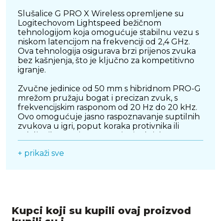
Slušalice G PRO X Wireless opremljene su
Logitechovom Lightspeed bežičnom
tehnologijom koja omogućuje stabilnu vezu s
niskom latencijom na frekvenciji od 2,4 GHz.
Ova tehnologija osigurava brzi prijenos zvuka
bez kašnjenja, što je ključno za kompetitivno
igranje.
Zvučne jedinice od 50 mm s hibridnom PRO-G
mrežom pružaju bogat i precizan zvuk, s
frekvencijskim rasponom od 20 Hz do 20 kHz.
Ovo omogućuje jasno raspoznavanje suptilnih
zvukova u igri, poput koraka protivnika ili
udaljenih pucnjeva, pružajući taktičku
prednost.
+ prikaži sve
Slušalice podržavaju DTS Headphone:X 2.0
tehnologiju, koja stvara virtualni 7.1 surround
zvuk, omogućujući igračima da precizno
lociraju izvore zvuka u 3D prostoru. Ova
prostorna svjesnost povećava uronjenost i
Kupci koji su kupili ovaj proizvod
reakcijsko vrijeme tijekom igranja.