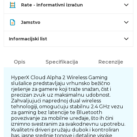
Rate - informativni izračun
Jamstvo
Informacijski list
Opis
Specifikacija
Recenzije
HyperX Cloud Alpha 2 Wireless Gaming
slušalice predstavljaju vrhunsko bežično
rješenje za gamere koji traže snažan, čist i
precizan zvuk uz maksimalnu udobnost.
Zahvaljujući naprednoj dual wireless
tehnologiji, omogućuju stabilnu 2.4 GHz vezu
za gaming bez latencije te Bluetooth
povezivanje za mobilne uređaje, što ih čini
iznimno svestranim za svakodnevnu upotrebu.
Kvalitetni driveri pružaju dubok i kontroliran
bas, jasne srednje tonove i detaljne visoke