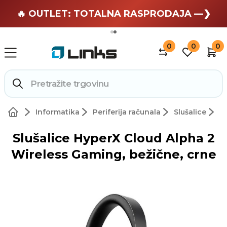
🏄 Zaslužuješ odmor —❯
🔥 OUTLET: TOTALNA RASPRODAJA —❯
0
0
0
Informatika
Periferija računala
Slušalice
Slušalice HyperX Cloud Alpha 2
Wireless Gaming, bežične, crne