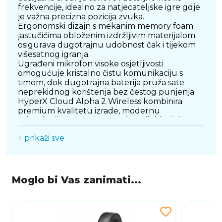
frekvencije, idealno za natjecateljske igre gdje
je važna precizna pozicija zvuka.
Ergonomski dizajn s mekanim memory foam
jastučićima obloženim izdržljivim materijalom
osigurava dugotrajnu udobnost čak i tijekom
višesatnog igranja.
Ugrađeni mikrofon visoke osjetljivosti
omogućuje kristalno čistu komunikaciju s
timom, dok dugotrajna baterija pruža sate
neprekidnog korištenja bez čestog punjenja.
HyperX Cloud Alpha 2 Wireless kombinira
premium kvalitetu izrade, modernu
tehnologiju i pouzdanost, čineći ih idealnim
izborom za ozbiljne gamere i zahtjevne
+ prikaži sve
korisnike koji žele najbolje iz oba svijeta –
performanse i slobodu bežičnog korištenja.
Moglo bi Vas zanimati...