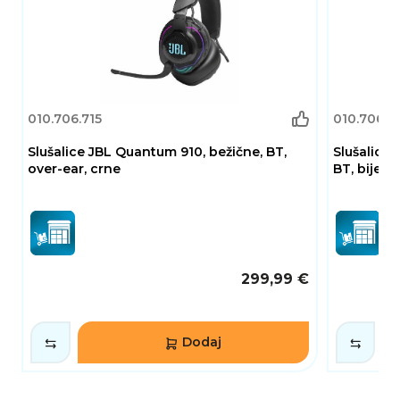
010.706.715
010.706.7
Slušalice JBL Quantum 910, bežične, BT,
Slušalice 
over-ear, crne
BT, bijele
299,99 €
Dodaj