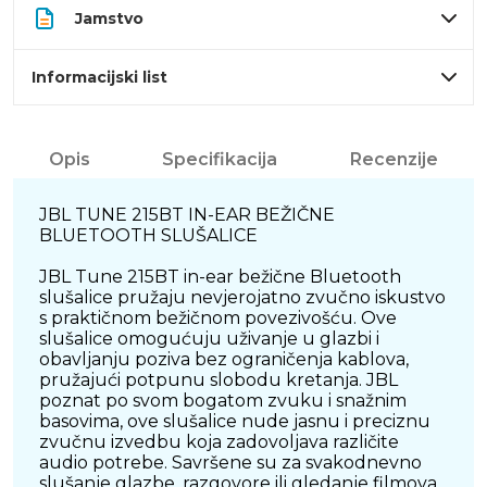
Jamstvo
Informacijski list
Opis
Specifikacija
Recenzije
JBL TUNE 215BT IN-EAR BEŽIČNE
BLUETOOTH SLUŠALICE
JBL Tune 215BT in-ear bežične Bluetooth
slušalice pružaju nevjerojatno zvučno iskustvo
s praktičnom bežičnom povezivošću. Ove
slušalice omogućuju uživanje u glazbi i
obavljanju poziva bez ograničenja kablova,
pružajući potpunu slobodu kretanja. JBL
poznat po svom bogatom zvuku i snažnim
basovima, ove slušalice nude jasnu i preciznu
zvučnu izvedbu koja zadovoljava različite
audio potrebe. Savršene su za svakodnevno
slušanje glazbe, razgovore ili gledanje filmova,