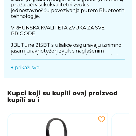
pružajući visokokvalitetni zvuk s
jednostavnošću povezivanja putem Bluetooth
tehnologije.
VRHUNSKA KVALITETA ZVUKA ZA SVE
PRIGODE
JBL Tune 215BT slušalice osiguravaju iznimno
jasan i uravnotežen zvuk s naglašenim
basovima i jasnim visokim tonovima. Bez obzira
na to slušate li brzu glazbu, mirne melodije ili
+ prikaži sve
razgovarate s prijateljima, slušalice pružaju
zvuk koji je bogat, dinamičan i detaljan. S JBL-
ovom tehnologijom zvuka, uživat ćete u
vrhunskoj kvaliteti koja će zadovoljiti sve vaše
audio potrebe. Slušalice su odličan izbor za
Kupci koji su kupili ovaj proizvod
korisnike koji žele visoku zvučnu preciznost i
kupili su i
uživanje u glazbi u svakom trenutku.
BEŽIČNA POVEZIVANJE I UDOBNOST ZA
DUGOTRAJNO NOŠENJE
Bežična Bluetooth povezanost omogućuje