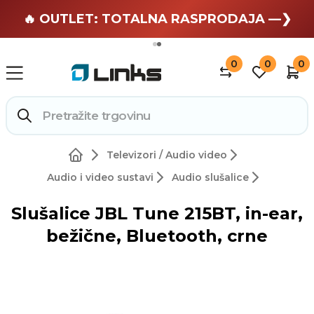
🏄 Zaslužuješ odmor —❯
🔥 OUTLET: TOTALNA RASPRODAJA —❯
0
0
0
Televizori / Audio video
Audio i video sustavi
Audio slušalice
Slušalice JBL Tune 215BT, in-ear,
bežične, Bluetooth, crne