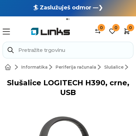
🏄 Zaslužuješ odmor —❯
🔥 OUTLET: TOTALNA RASPRODAJA —❯
0
0
0
Informatika
Periferija računala
Slušalice
Slušalice LOGITECH H390, crne,
USB