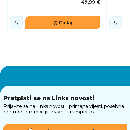
pouzdane performanse.
49,99 €
SAŽETAK
Logitech H390 slušalice savršeno su rješenje
Dodaj
za korisnike koji traže kvalitetu zvuka,
udobnost i jednostavno povezivanje. Uz
digitalni zvuk, mikrofon s poništavanjem buke,
USB povezivanje i ergonomski dizajn, ove
slušalice prilagođene su potrebama modernih
korisnika. Idealne za poslovne pozive, online
sastanke, učenje i multimedijsku upotrebu,
Logitech H390 osiguravaju vrhunsko iskustvo
u svakom aspektu.
Pretplati se na Links novosti
Prijavite se na Links novosti i primajte vijesti, posebne
ponude i promocije izravno u svoj inbox!