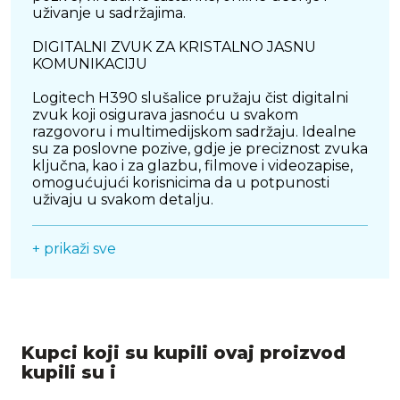
uživanje u sadržajima.
DIGITALNI ZVUK ZA KRISTALNO JASNU
KOMUNIKACIJU
Logitech H390 slušalice pružaju čist digitalni
zvuk koji osigurava jasnoću u svakom
razgovoru i multimedijskom sadržaju. Idealne
su za poslovne pozive, gdje je preciznost zvuka
ključna, kao i za glazbu, filmove i videozapise,
omogućujući korisnicima da u potpunosti
uživaju u svakom detalju.
MIKROFON S PONIŠTAVANJEM BUKE
+ prikaži sve
S integriranim mikrofonom s funkcijom
poništavanja buke, ove slušalice eliminiraju
pozadinske zvukove, osiguravajući jasan i
profesionalan prijenos glasa. Mikrofon je
prilagodljiv i može se maknuti s puta kada nije
Kupci koji su kupili ovaj proizvod
u upotrebi, pružajući dodatnu fleksibilnost i
praktičnost.
kupili su i