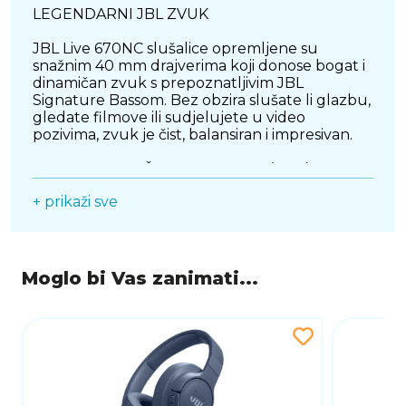
LEGENDARNI JBL ZVUK
JBL Live 670NC slušalice opremljene su
snažnim 40 mm drajverima koji donose bogat i
dinamičan zvuk s prepoznatljivim JBL
Signature Bassom. Bez obzira slušate li glazbu,
gledate filmove ili sudjelujete u video
pozivima, zvuk je čist, balansiran i impresivan.
AKTIVNO PONIŠTAVANJE BUKE (ANC)
+ prikaži sve
Zahvaljujući funkciji aktivnog poništavanja
buke, Live 670NC eliminiraju vanjske zvukove i
omogućuju vam fokusiranje na ono što je
važno. Ova značajka savršena je za bučna
okruženja, poput javnog prijevoza, ureda ili
Moglo bi Vas zanimati...
ulice.
AMBIENT AWARE I TALKTHRU TEHNOLOGIJE
Slušalice dolaze s Ambient Aware
tehnologijom, koja vam omogućuje
propuštanje vanjskih zvukova kad želite ostati