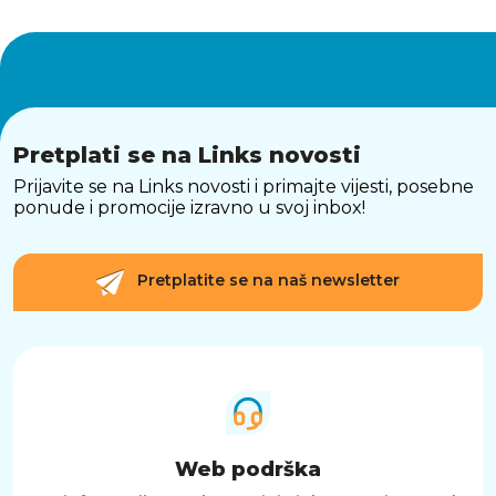
i brzu vezu s vašim uređajima. Osim toga,
slušalice podržavaju istovremeno povezivanje s
dva uređaja, što omogućuje lako prebacivanje
između glazbe i poziva.
GLASOVNI ASISTENTI I INTUITIVNE
KONTROLE
Pretplati se na Links novosti
Podrška za glasovne asistente poput Alexa i
Prijavite se na Links novosti i primajte vijesti, posebne
Google Assistanta omogućuje vam upravljanje
ponude i promocije izravno u svoj inbox!
uređajem putem glasovnih naredbi. Intuitivne
kontrole na dodir omogućuju jednostavno
upravljanje reprodukcijom, glasnoćom i
Pretplatite se na naš newsletter
pozivima.
SKLOPIVI DIZAJN I LAKO PRENOSIVOST
Slušalice imaju sklopivi dizajn koji olakšava
njihovo spremanje i nošenje, što ih čini idealnim
za putovanja i svakodnevnu upotrebu.
SAŽETAK
Web podrška