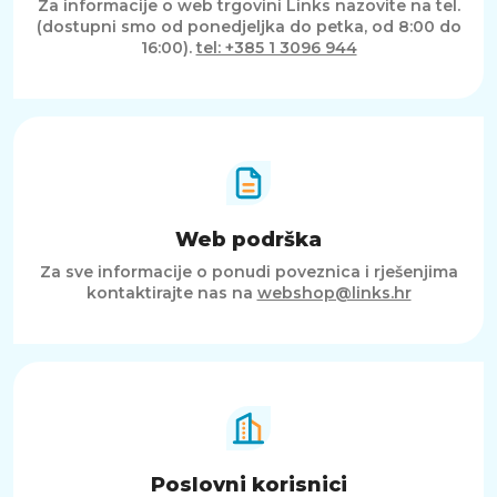
JBL Live 670NC bežične slušalice nude
Za informacije o web trgovini Links nazovite na tel.
izvanrednu kvalitetu zvuka, udobnost i
(dostupni smo od ponedjeljka do petka, od 8:00 do
napredne značajke poput aktivnog
16:00).
tel: +385 1 3096 944
poništavanja buke i dugotrajne baterije. S
modernim dizajnom, funkcijom brzog
punjenja i svestranošću, idealne su za
svakodnevnu upotrebu kod kuće, na poslu ili
u pokretu. Bez obzira koristite li ih za glazbu,
pozive ili putovanja, JBL Live 670NC pružaju
iskustvo koje će zadovoljiti i najzahtjevnije
korisnike.
Web podrška
Za sve informacije o ponudi poveznica i rješenjima
kontaktirajte nas na
webshop@links.hr
Poslovni korisnici