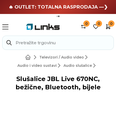
🏄 Zaslužuješ odmor —❯
🔥 OUTLET: TOTALNA RASPRODAJA —❯
0
0
0
Televizori / Audio video
Audio i video sustavi
Audio slušalice
Slušalice JBL Live 670NC,
bežične, Bluetooth, bijele