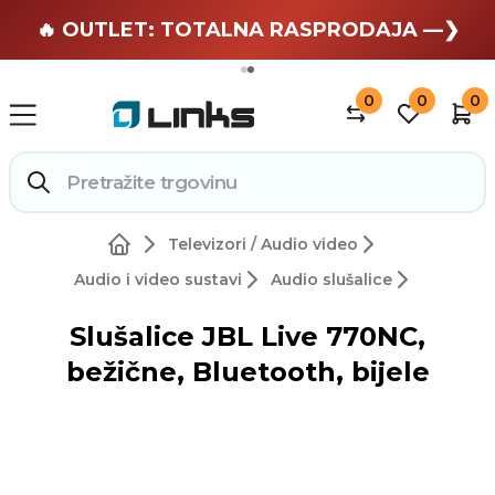
🏄 Zaslužuješ odmor —❯
🔥 OUTLET: TOTALNA RASPRODAJA —❯
0
0
0
Televizori / Audio video
Audio i video sustavi
Audio slušalice
Slušalice JBL Live 770NC,
bežične, Bluetooth, bijele