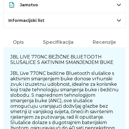
Jamstvo
Informacijski list
Opis
Specifikacija
Recenzije
JBL LIVE 770NC BEŽIČNE BLUETOOTH
SLUŠALICE S AKTIVNIM SMANJENJEM BUKE
JBL Live 770NC bežične Bluetooth slušalice s
aktivnim smanjenjem buke donose vrhunski
zvuk i izuzetnu udobnost, idealne za korisnike
koji traže tehnologiju smanjenja buke i bežičnu
slobodu. S naprednom tehnologijom
smanjenja buke (ANC), ove slušalice
omogućuju uranjajući doživljaj glazbe bez
smetnji iz vanjskog svijeta, čineći ih savršenim
rješenjem za putovanja, rad ili opuštanje.
Slušalice dolaze s dugotrajnim baterijskim
životom, osiguravajući do 40 sati neprekidnog