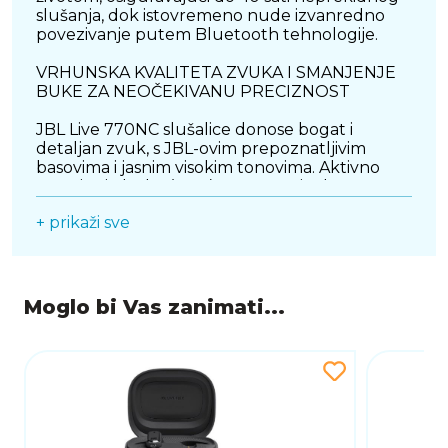
slušanja, dok istovremeno nude izvanredno
povezivanje putem Bluetooth tehnologije.
VRHUNSKA KVALITETA ZVUKA I SMANJENJE
BUKE ZA NEOČEKIVANU PRECIZNOST
JBL Live 770NC slušalice donose bogat i
detaljan zvuk, s JBL-ovim prepoznatljivim
basovima i jasnim visokim tonovima. Aktivno
smanjenje buke (ANC) omogućuje da se
potpuno posvetite svojoj glazbi, filmovima ili
+ prikaži sve
razgovorima, eliminirajući vanjske smetnje. Bilo
da ste u bučnom uredu, na javnom prijevozu
ili putujete, ove slušalice pružaju izuzetno
smanjenje buke, čineći svaki audio trenutak još
boljim. S njihovom jasnom reprodukcijom
Moglo bi Vas zanimati...
zvuka, JBL Live 770NC savršene su za
svakodnevnu upotrebu, bilo da uživate u
glazbi, podcastima ili telefonirate.
BEŽIČNA POVEZIVANJE I DUGOTRAJNA
UDOBNOST ZA DUŽE KORIŠTENJE