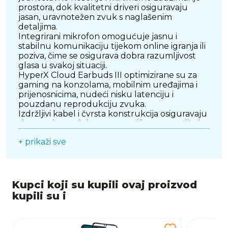
prostora, dok kvalitetni driveri osiguravaju
jasan, uravnotežen zvuk s naglašenim
detaljima.
Integrirani mikrofon omogućuje jasnu i
stabilnu komunikaciju tijekom online igranja ili
poziva, čime se osigurava dobra razumljivost
glasa u svakoj situaciji.
HyperX Cloud Earbuds III optimizirane su za
gaming na konzolama, mobilnim uređajima i
prijenosnicima, nudeći nisku latenciju i
pouzdanu reprodukciju zvuka.
Izdržljivi kabel i čvrsta konstrukcija osiguravaju
dugotrajnost, dok prepoznatljiv HyperX dizajn
donosi moderan i gaming izgled.
+ prikaži sve
Ove slušalice predstavljaju savršen spoj
praktičnosti, mobilnosti i kvalitetnog zvuka za
svakodnevnu upotrebu.
Kupci koji su kupili ovaj proizvod
kupili su i