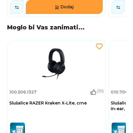
Dodaj
Moglo bi Vas zanimati...
(55)
100.506.1327
010.706.1
Slušalice RAZER Kraken X-Lite, crne
Slušalice 
in-ear, mi