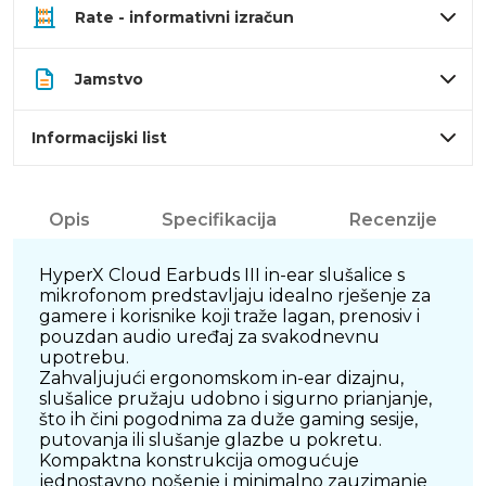
Rate - informativni izračun
Jamstvo
Informacijski list
Opis
Specifikacija
Recenzije
HyperX Cloud Earbuds III in-ear slušalice s
mikrofonom predstavljaju idealno rješenje za
gamere i korisnike koji traže lagan, prenosiv i
pouzdan audio uređaj za svakodnevnu
upotrebu.
Zahvaljujući ergonomskom in-ear dizajnu,
slušalice pružaju udobno i sigurno prianjanje,
što ih čini pogodnima za duže gaming sesije,
putovanja ili slušanje glazbe u pokretu.
Kompaktna konstrukcija omogućuje
jednostavno nošenje i minimalno zauzimanje