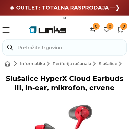
🏄 Zaslužuješ odmor —❯
🔥 OUTLET: TOTALNA RASPRODAJA —❯
0
0
0
Informatika
Periferija računala
Slušalice
Slušalice HyperX Cloud Earbuds
III, in-ear, mikrofon, crvene