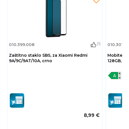
(1)
010.399.008
010.301.1
Zaštitno staklo SBS, za Xiaomi Redmi
Mobitel XI
9A/9C/9AT/10A, crno
128GB, And
8,99 €