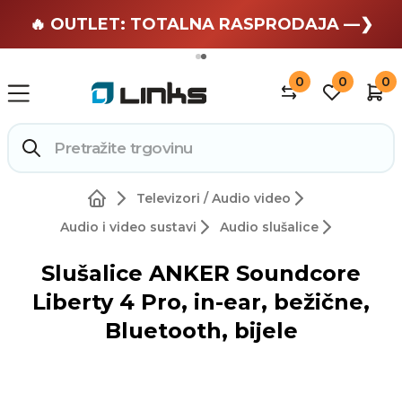
🏄 Zaslužuješ odmor —❯
🔥 OUTLET: TOTALNA RASPRODAJA —❯
0
0
0
Televizori / Audio video
Audio i video sustavi
Audio slušalice
Slušalice ANKER Soundcore
Liberty 4 Pro, in-ear, bežične,
Bluetooth, bijele