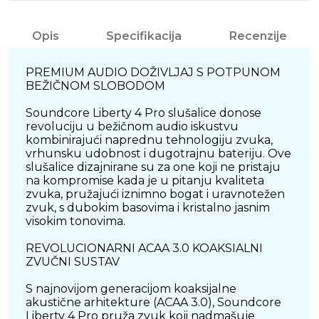
Opis
Specifikacija
Recenzije
PREMIUM AUDIO DOŽIVLJAJ S POTPUNOM
BEŽIČNOM SLOBODOM
Soundcore Liberty 4 Pro slušalice donose
revoluciju u bežičnom audio iskustvu
kombinirajući naprednu tehnologiju zvuka,
vrhunsku udobnost i dugotrajnu bateriju. Ove
slušalice dizajnirane su za one koji ne pristaju
na kompromise kada je u pitanju kvaliteta
zvuka, pružajući iznimno bogat i uravnotežen
zvuk, s dubokim basovima i kristalno jasnim
visokim tonovima.
REVOLUCIONARNI ACAA 3.0 KOAKSIALNI
ZVUČNI SUSTAV
S najnovijom generacijom koaksijalne
akustične arhitekture (ACAA 3.0), Soundcore
Liberty 4 Pro pruža zvuk koji nadmašuje