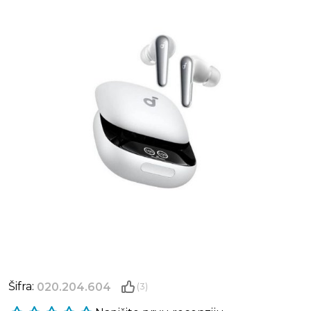
Šifra:
020.204.604
(3)