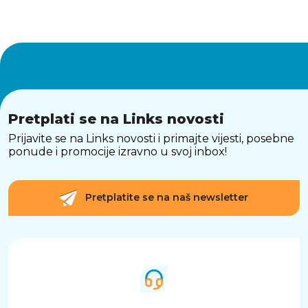
veličinama silikonskih nastavaka kako biste
pronašli savršeno pristajanje. Lagane i
ergonomski oblikovane, ove slušalice možete
nositi satima bez osjećaja nelagode.
ZAKLJUČAK
Soundcore Liberty 4 Pro kombinira naprednu
tehnologiju zvuka, prilagodljivu aktivnu
Pretplati se na Links novosti
redukciju buke, kristalno jasne pozive i
dugotrajnu bateriju u elegantnom i udobnom
Prijavite se na Links novosti i primajte vijesti, posebne
dizajnu. Bilo da ste ljubitelj glazbe,
ponude i promocije izravno u svoj inbox!
profesionalac koji često telefonira ili igrač koji
traži najbolji bežični zvuk, ove slušalice donose
vrhunsko iskustvo koje nadmašuje očekivanja.
Pretplatite se na naš newsletter