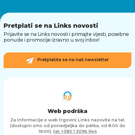
Velika ploča za roštilj
-Velika ploča za roštilj za udobno kuhanje
hrane za do 8 osoba u isto vrijeme.
Pretplati se na Links novosti
TEHNIČKI PODACI
Prijavite se na Links novosti i primajte vijesti, posebne
ponude i promocije izravno u svoj inbox!
Boja siva
Težina 6100 g
Visina 14 cm
Širina 35,5 cm
Pretplatite se na naš newsletter
Dubina 35,5 cm
Materijal Nehrđajući čelik
Snaga 1200 W
Neljepljivi premaz Da
Odvod masti Da
Senzor temperature Da
Podesiva temperatura Da
Indikator temperature Da
Uključene ploče Da
Web podrška
Za informacije o web trgovini Links nazovite na tel.
(dostupni smo od ponedjeljka do petka, od 8:00 do
16:00).
tel: +385 1 3096 944