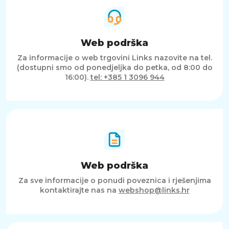
EKONOMIČNOST I ODRŽIVOST
Uz niske troškove rada i energetski učinkovit
način rada, ovaj uređaj pruža dugotrajnu
Web podrška
ekonomičnost. Inovativni sustav tintnih
Za informacije o web trgovini Links nazovite na tel.
spremnika smanjuje potrebu za čestim
(dostupni smo od ponedjeljka do petka, od 8:00 do
zamjenama, dok održiv dizajn doprinosi
16:00).
tel: +385 1 3096 944
očuvanju okoliša.
SAŽETAK
Epson EcoTank L4266 je pouzdan, ekonomičan
i funkcionalan višenamjenski uređaj koji
kombinira vrhunsku kvalitetu ispisa, precizno
skeniranje i kopiranje te napredne mogućnosti
povezivanja. S automatskim obostranim
Web podrška
ispisom, inovativnim sustavom spremnika s
tintom i modernim dizajnom, ovaj uređaj je
Za sve informacije o ponudi poveznica i rješenjima
savršen izbor za kućne i uredske korisnike koji
kontaktirajte nas na
webshop@links.hr
traže učinkovitost, fleksibilnost i dugotrajnu
uštedu.
Potrošni materijal