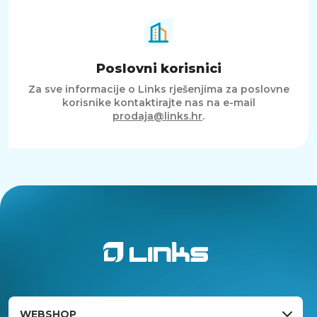
C13T03V64A, C13T03V44A, C13T03V34A,
C13T03V24A
Poslovni korisnici
Za sve informacije o Links rješenjima za poslovne
korisnike kontaktirajte nas na e-mail
prodaja@links.hr
.
WEBSHOP