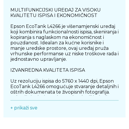
MULTIFUNKCIJSKI UREĐAJ ZA VISOKU
KVALITETU ISPISA I EKONOMIČNOST
Epson EcoTank L4266 je višenamjenski uređaj
koji kombinira funkcionalnosti ispisa, skeniranja i
kopiranja s naglaskom na ekonomičnost i
pouzdanost. Idealan za kućne korisnike i
manje uredske prostore, ovaj uređaj pruža
vrhunske performanse uz niske troškove rada i
jednostavno upravljanje.
IZVANREDNA KVALITETA ISPISA
Uz rezoluciju ispisa do 5760 x 1440 dpi, Epson
EcoTank L4266 omogućuje stvaranje detaljnih i
oštrih dokumenata te živopisnih fotografija.
Zahvaljujući Micro Piezo tehnologiji ispisnih
glava, ispisi dolaze s bogatim bojama i
+ prikaži sve
preciznim detaljima, savršeni za raznovrsne
zadatke, od profesionalnih dokumenata do
kreativnih projekata.