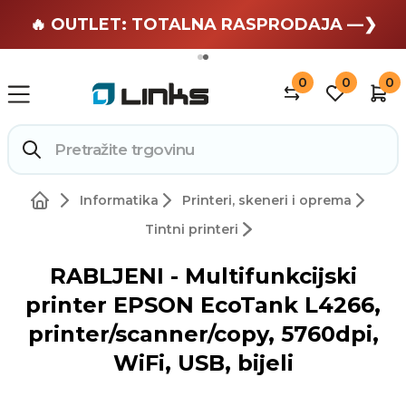
🏄 Zaslužuješ odmor —❯
🔥 OUTLET: TOTALNA RASPRODAJA —❯
0
0
0
Informatika
Printeri, skeneri i oprema
Tintni printeri
RABLJENI - Multifunkcijski
printer EPSON EcoTank L4266,
printer/scanner/copy, 5760dpi,
WiFi, USB, bijeli