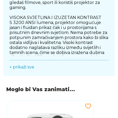
gledaš filmove, sport ili koristiš projektor za
gaming.
VISOKA SVJETLINA I IZUZETAN KONTRAST
S 3200 ANSI lumena, projektor omogućuje
jasan i fluidan prikaz čak i u prostorijama s
prisutnim dnevnim svjetlom. Nema potrebe za
potpunim zamračivanjem prostora kako bi slika
ostala vidljiva i kvalitetna. Visoki kontrast
dodatno naglašava razliku između svijetlih i
tamnih scena, čime se dobiva izražena dubina
slike i bolja vidljivost detalja. HDR10 podrška
osigurava širi raspon svjetline i boja, što
+ prikaži sve
rezultira prirodnijim i dinamičnijim prikazom.
VRHUNSKE GAMING PERFORMANSE
Ovaj projektor je posebno optimiziran za
gaming, nudeći izuzetno nizak input lag koji
Moglo bi Vas zanimati...
omogućuje brzo i precizno reagiranje. Takva
responzivnost ključna je za kompetitivne igre
gdje svaka milisekunda ima važnu ulogu.
Podrška za visoke frekvencije osvježavanja
dodatno poboljšava fluidnost slike, dok
posebni gaming modovi optimiziraju prikaz