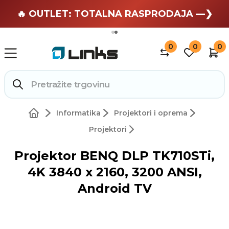
🏄 Zaslužuješ odmor —❯
🔥 OUTLET: TOTALNA RASPRODAJA —❯
0
0
0
Informatika
Projektori i oprema
Projektori
Projektor BENQ DLP TK710STi,
4K 3840 x 2160, 3200 ANSI,
Android TV