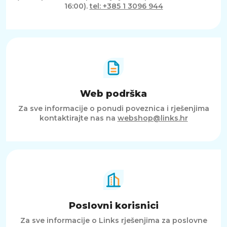
16:00).
tel: +385 1 3096 944
multimediju, a zahvaljujući short throw
tehnologiji i pametnim funkcijama lako se
uklapa u svaki prostor i način korištenja.
Web podrška
Za sve informacije o ponudi poveznica i rješenjima
kontaktirajte nas na
webshop@links.hr
Poslovni korisnici
Za sve informacije o Links rješenjima za poslovne