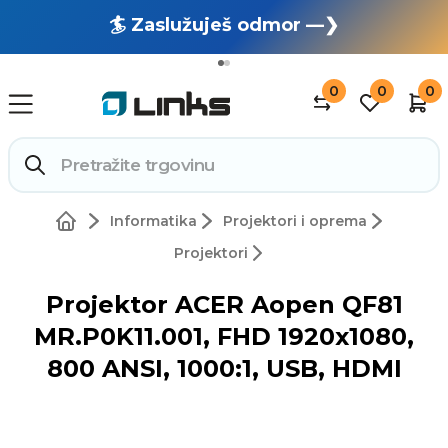
🏄 Zaslužuješ odmor —❯
🔥 OUTLET: TOTALNA RASPRODAJA —❯
0
0
0
Informatika
Projektori i oprema
Projektori
Projektor ACER Aopen QF81
MR.P0K11.001, FHD 1920x1080,
800 ANSI, 1000:1, USB, HDMI