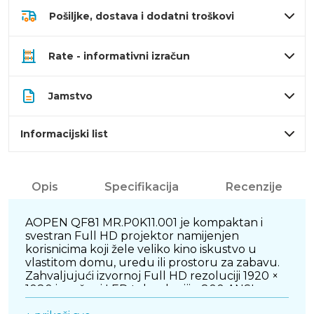
Pošiljke, dostava i dodatni troškovi
Rate - informativni izračun
Jamstvo
Informacijski list
Opis
Specifikacija
Recenzije
AOPEN QF81 MR.P0K11.001 je kompaktan i
svestran Full HD projektor namijenjen
korisnicima koji žele veliko kino iskustvo u
vlastitom domu, uredu ili prostoru za zabavu.
Zahvaljujući izvornoj Full HD rezoluciji 1920 ×
1080 i snažnoj LED tehnologiji s 800 ANSI
lumena, pruža jasnu, detaljnu i ugodnu sliku