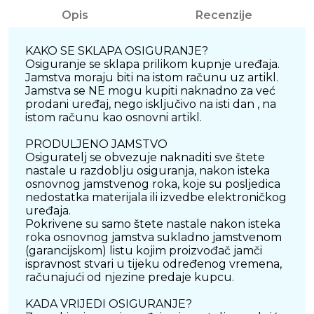
Opis
Recenzije
KAKO SE SKLAPA OSIGURANJE?
Osiguranje se sklapa prilikom kupnje uređaja.
Jamstva moraju biti na istom računu uz artikl.
Jamstva se NE mogu kupiti naknadno za već
prodani uređaj, nego isključivo na isti dan , na
istom računu kao osnovni artikl.
PRODULJENO JAMSTVO
Osiguratelj se obvezuje naknaditi sve štete
nastale u razdoblju osiguranja, nakon isteka
osnovnog jamstvenog roka, koje su posljedica
nedostatka materijala ili izvedbe elektroničkog
uređaja.
Pokrivene su samo štete nastale nakon isteka
roka osnovnog jamstva sukladno jamstvenom
(garancijskom) listu kojim proizvođač jamči
ispravnost stvari u tijeku određenog vremena,
računajući od njezine predaje kupcu.
KADA VRIJEDI OSIGURANJE?