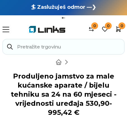
🏄 Zaslužuješ odmor —❯
🔥 OUTLET: TOTALNA RASPRODAJA —❯
0
0
0
Produljeno jamstvo za male
kućanske aparate / bijelu
tehniku sa 24 na 60 mjeseci -
vrijednosti uređaja 530,90-
995,42 €