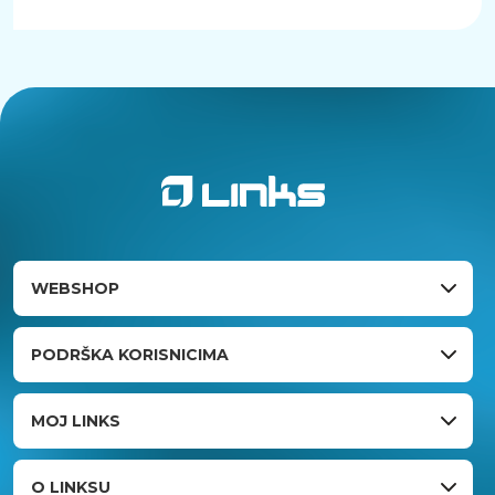
daljnja oštećenja;
2) u roku od 3 dana telefonom na broj 01/6324
200 ili putem www.uniqa.hr prijaviti štetu
Osiguratelju
WEBSHOP
PODRŠKA KORISNICIMA
MOJ LINKS
O LINKSU