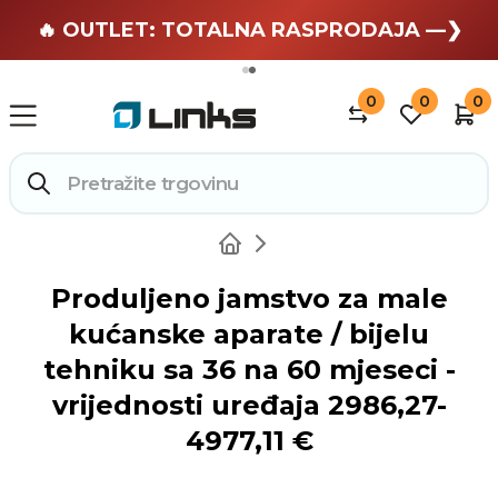
🏄 Zaslužuješ odmor —❯
🔥 OUTLET: TOTALNA RASPRODAJA —❯
0
0
0
Produljeno jamstvo za male
kućanske aparate / bijelu
tehniku sa 36 na 60 mjeseci -
vrijednosti uređaja 2986,27-
4977,11 €