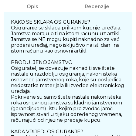
Opis
Recenzije
KAKO SE SKLAPA OSIGURANJE?
Osiguranje se sklapa prilikom kupnje uređaja.
Jamstva moraju biti na istom računu uz artikl.
Jamstva se NE mogu kupiti naknadno za već
prodani uređaj, nego isključivo na isti dan , na
istom računu kao osnovni artikl.
PRODULJENO JAMSTVO
Osiguratelj se obvezuje naknaditi sve štete
nastale u razdoblju osiguranja, nakon isteka
osnovnog jamstvenog roka, koje su posljedica
nedostatka materijala ili izvedbe elektroničkog
uređaja.
Pokrivene su samo štete nastale nakon isteka
roka osnovnog jamstva sukladno jamstvenom
(garancijskom) listu kojim proizvođač jamči
ispravnost stvari u tijeku određenog vremena,
računajući od njezine predaje kupcu.
KADA VRIJEDI OSIGURANJE?