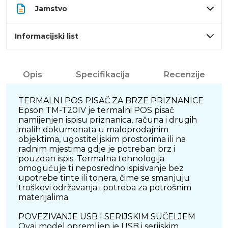
Jamstvo
Informacijski list
Opis
Specifikacija
Recenzije
TERMALNI POS PISAČ ZA BRZE PRIZNANICE
Epson TM-T20IV je termalni POS pisač
namijenjen ispisu priznanica, računa i drugih
malih dokumenata u maloprodajnim
objektima, ugostiteljskim prostorima ili na
radnim mjestima gdje je potreban brz i
pouzdan ispis. Termalna tehnologija
omogućuje ti neposredno ispisivanje bez
upotrebe tinte ili tonera, čime se smanjuju
troškovi održavanja i potreba za potrošnim
materijalima.
POVEZIVANJE USB I SERIJSKIM SUČELJEM
Ovaj model opremljen je USB i serijskim