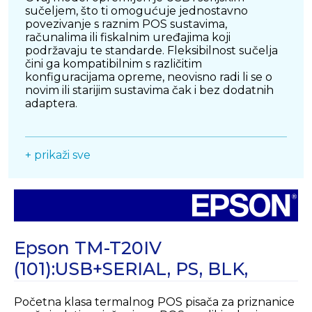
sučeljem, što ti omogućuje jednostavno
povezivanje s raznim POS sustavima,
računalima ili fiskalnim uređajima koji
podržavaju te standarde. Fleksibilnost sučelja
čini ga kompatibilnim s različitim
konfiguracijama opreme, neovisno radi li se o
novim ili starijim sustavima čak i bez dodatnih
adaptera.
BRZI I JASNI ISPIS
Epson TM-T20IV koristi termalnu linijsku
+ prikaži sve
tehnologiju ispisa koja omogućuje brzu
reprodukciju teksta i grafike na papiru. S
brzinom ispisa do 250 mm u sekundi možeš s
lakoćom ispisivati priznanice i račune bez
čekanja, što poboljšava učinkovitost poslovanja
i skraćuje vrijeme provedenog pred
blagajnom. Termalni ispis je tih i pouzdan,
Epson TM-T20IV
idealan za prometna radna mjesta.
(101):USB+SERIAL, PS, BLK,
KOMPAKTAN DIZAJN KOJI ŠTEDI PROSTOR
Pisač je kompaktan i moderanog dizajna, pa se
Početna klasa termalnog POS pisača za priznanice
lako uklapa u svaki POS ili blagajnički prostor,