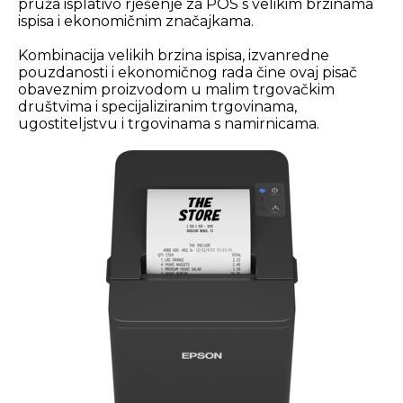
pruža isplativo rješenje za POS s velikim brzinama
čak i kada je mjesta malo. Njegova
ispisa i ekonomičnim značajkama.
funkcionalna konstrukcija omogućuje ti da
urediš radni stol bez nereda i zauzimanja
Kombinacija velikih brzina ispisa, izvanredne
suvišnog prostora, čime poboljšavaš estetski
pouzdanosti i ekonomičnog rada čine ovaj pisač
izgled prodajnog mjesta.
obaveznim proizvodom u malim trgovačkim
društvima i specijaliziranim trgovinama,
POUZDANOST U INTENZIVNOM RADU
ugostiteljstvu i trgovinama s namirnicama.
Ovaj model dizajniran je za dugotrajnu i
pouzdanu upotrebu čak i u zahtjevnim
uvjetima svakodnevnog poslovanja.
Terminirani mehanizam i kvalitetna izrada
omogućuju stabilan rad kroz dulje razdoblje
bez čestih prekida ili zastoja, što je posebno
važno na mjestima s visokim prometom.
PRAKTIČNE FUNKCIJE ZA UČINKOVIT RAD
Epson TM-T20IV uključuje automatski rezač
papira koji olakšava odvajanje ispisa i povećava
učinkovitost pri radu. Također omogućuje
optimizirane postavke margina i visine teksta,
što može smanjiti potrošnju papira tijekom
vremena i dodatno smanjiti operativne
troškove poslovanja.