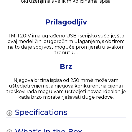
okruženjima s velikim količinama ispisa.
Prilagodljiv
TM-T20IV ima ugrađeno USB i serijsko sučelje, što
ovaj model čini dugoročnim ulaganjem, s obzirom
na to da je spojivost moguće promijeniti u svakom
trenutku.
Brz
Njegova brzina ispisa od 250 mm/s može vam
uštedjeti vrijeme, a njegova konkurentna cijena i
troškovi rada mogu vam uštedjeti novac; idealan je
kada brzo morate rješavati duge redove.
Specifications
What's in the Box