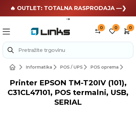
🏄 Zaslužuješ odmor —❯
🔥 OUTLET: TOTALNA RASPRODAJA —❯
0
0
0
Informatika
POS / UPS
POS oprema
Printer EPSON TM-T20IV (101),
C31CL47101, POS termalni, USB,
SERIAL