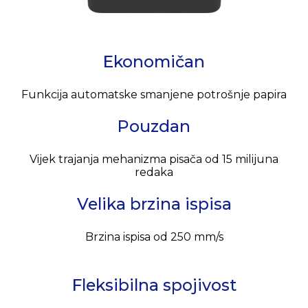
POUZDANO RJEŠENJE ZA MALOPRODAJU I
UGOSTITELJSTVO
Ovaj termalni POS pisač predstavlja učinkovito
i ekonomično rješenje za ispis priznanica i
Ekonomičan
računa u maloprodajnim i ugostiteljskim
okruženjima. Njegova pouzdanost,
jednostavnost povezivanja i brzi ispis čine ga
Funkcija automatske smanjene potrošnje papira
idealnim dodatkom opremi za poslovanje gdje
su brzina i kvaliteta ispisa ključne.
Pouzdan
Vijek trajanja mehanizma pisača od 15 milijuna
redaka
Velika brzina ispisa
Brzina ispisa od 250 mm/s
Fleksibilna spojivost